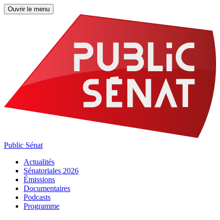
Ouvrir le menu
Public Sénat
Actualités
Sénatoriales 2026
Émissions
Documentaires
Podcasts
Programme