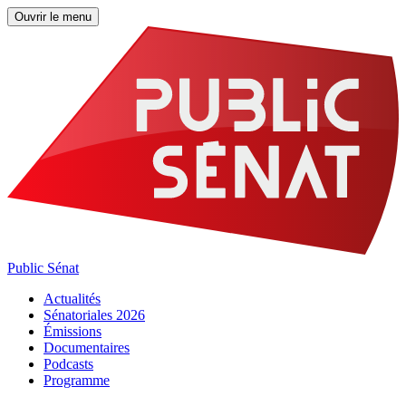
Ouvrir le menu
Public Sénat
Actualités
Sénatoriales 2026
Émissions
Documentaires
Podcasts
Programme