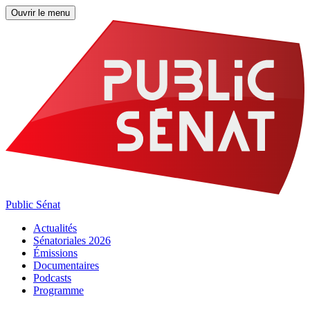
Ouvrir le menu
Public Sénat
Actualités
Sénatoriales 2026
Émissions
Documentaires
Podcasts
Programme