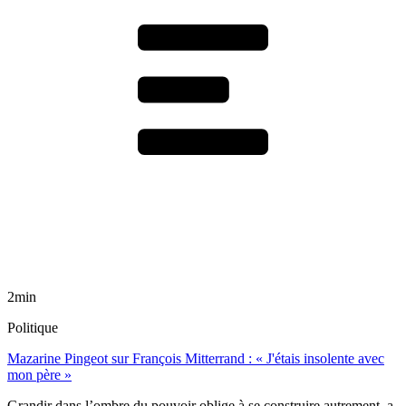
2min
Politique
Mazarine Pingeot sur François Mitterrand : « J'étais insolente avec
mon père »
Grandir dans l’ombre du pouvoir oblige à se construire autrement, a