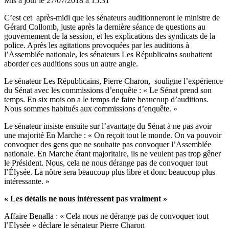
Mis à jour le
27/07/2018 à 15:31
C’est cet après-midi que les sénateurs auditionneront le ministre de
Gérard Collomb, juste après la dernière séance de questions au
gouvernement de la session, et les explications des syndicats de la
police. Après les agitations provoquées par les auditions à
l’Assemblée nationale, les sénateurs Les Républicains souhaitent
aborder ces auditions sous un autre angle.
Le sénateur Les Républicains, Pierre Charon, souligne l’expérience
du Sénat avec les commissions d’enquête : « Le Sénat prend son
temps. En six mois on a le temps de faire beaucoup d’auditions.
Nous sommes habitués aux commissions d’enquête. »
Le sénateur insiste ensuite sur l’avantage du Sénat à ne pas avoir
une majorité En Marche : « On reçoit tout le monde. On va pouvoir
convoquer des gens que ne souhaite pas convoquer l’Assemblée
nationale. En Marche étant majoritaire, ils ne veulent pas trop gêner
le Président. Nous, cela ne nous dérange pas de convoquer tout
l’Élysée. La nôtre sera beaucoup plus libre et donc beaucoup plus
intéressante. »
« Les détails ne nous intéressent pas vraiment »
Affaire Benalla : « Cela nous ne dérange pas de convoquer tout
l’Elysée » déclare le sénateur Pierre Charon