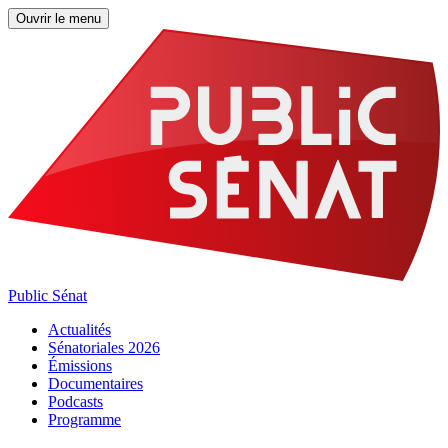
Ouvrir le menu
Public Sénat
Actualités
Sénatoriales 2026
Émissions
Documentaires
Podcasts
Programme