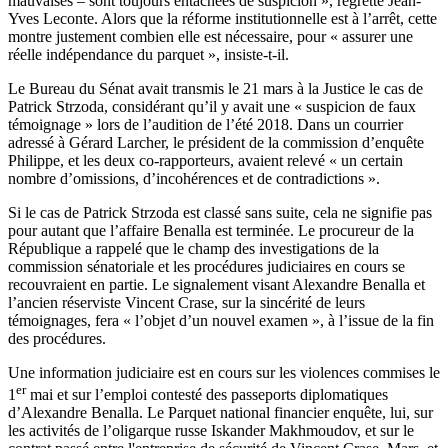
mauvaises – sont toujours entachées de suspicion », regrette Jean-
Yves Leconte. Alors que la réforme institutionnelle est à l’arrêt, cette
montre justement combien elle est nécessaire, pour « assurer une
réelle indépendance du parquet », insiste-t-il.
Le Bureau du Sénat avait transmis le 21 mars à la Justice le cas de
Patrick Strzoda, considérant qu’il y avait une « suspicion de faux
témoignage » lors de l’audition de l’été 2018.
Dans un courrier
adressé à Gérard Larcher
, le président de la commission d’enquête
Philippe, et les deux co-rapporteurs, avaient relevé « un certain
nombre d’omissions, d’incohérences et de contradictions ».
Si le cas de Patrick Strzoda est classé sans suite, cela ne signifie pas
pour autant que l’affaire Benalla est terminée. Le procureur de la
République a rappelé que le champ des investigations de la
commission sénatoriale et les procédures judiciaires en cours se
recouvraient en partie. Le signalement visant Alexandre Benalla et
l’ancien réserviste Vincent Crase, sur la sincérité de leurs
témoignages, fera « l’objet d’un nouvel examen », à l’issue de la fin
des procédures.
Une information judiciaire est en cours sur les violences commises le
er
1
mai et sur l’emploi contesté des passeports diplomatiques
d’Alexandre Benalla. Le Parquet national financier enquête, lui, sur
les activités de l’oligarque russe Iskander Makhmoudov, et sur le