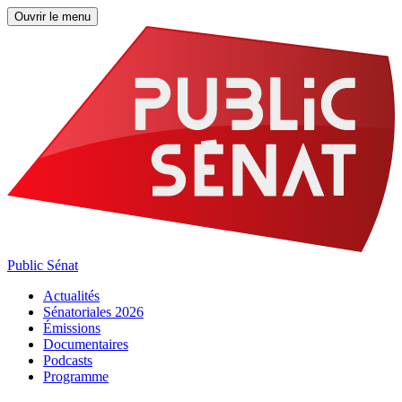
Ouvrir le menu
Public Sénat
Actualités
Sénatoriales 2026
Émissions
Documentaires
Podcasts
Programme