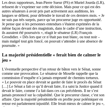
Les deux rapporteurs, Jean-Pierre Sueur (PS) et Muriel Jourda (LR),
refusent de s’exprimer sur cette décision. Mais pour ce qui est des
autres sénateurs à avoir pris part activement aux auditions, les
langues se délient, pour défendre le travail de ces derniers mois. « Je
ne suis pas très surpris, parce qu’un procureur juge en opportunité.
Je pense que si les personnes entendues s’étaient exprimées de la
même façon devant des magistrats, dans le cadre d’une instruction,
ils auraient été poursuivis », réagit le sénateur (LR) François
Grosdidier. « Dès lors que ce n’était pas tout blanc, ou tout noir –
mais malgré tout gris foncé, on pouvait s’attendre à une absence de
poursuite. »
La majorité présidentielle « ferait bien de calmer le
jeu »
L’éventuelle perspective d’un retour de bâton vers le Sénat, sonne
comme une provocation. Le sénateur de Moselle rappelle que la
commission d’enquête n’a jamais emprunté de chemins tortueux.
« Le pouvoir en place devrait se garder de faire le procès du Sénat
[…] Le Sénat a fait ce qu’il devait faire, il a saisi la Justice quand il
devait le faire, comme l’a fait dans ces cas précédents. Il ne s’est
jamais prononcé sur la culpabilité. Que le procureur classe, c’est son
affaire. Que la majorité présidentielle en profite pour polémiquer en
retour est parfaitement injustifié. Elle ferait mieux de calmer le jeu »,