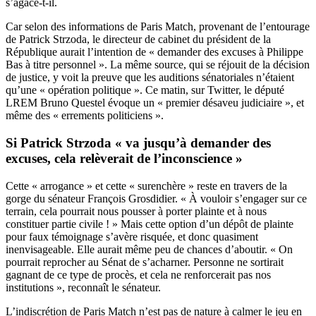
s’agace-t-il.
Car selon des informations de Paris Match
, provenant de l’entourage
de Patrick Strzoda, le directeur de cabinet du président de la
République aurait l’intention de « demander des excuses à Philippe
Bas à titre personnel ». La même source, qui se réjouit de la décision
de justice, y voit la preuve que les auditions sénatoriales n’étaient
qu’une « opération politique ».
Ce matin, sur Twitter
, le député
LREM Bruno Questel évoque un « premier désaveu judiciaire », et
même des « errements politiciens ».
Si Patrick Strzoda « va jusqu’à demander des
excuses, cela relèverait de l’inconscience »
Cette « arrogance » et cette « surenchère » reste en travers de la
gorge du sénateur François Grosdidier. « À vouloir s’engager sur ce
terrain, cela pourrait nous pousser à porter plainte et à nous
constituer partie civile ! » Mais cette option d’un dépôt de plainte
pour faux témoignage s’avère risquée, et donc quasiment
inenvisageable. Elle aurait même peu de chances d’aboutir. « On
pourrait reprocher au Sénat de s’acharner. Personne ne sortirait
gagnant de ce type de procès, et cela ne renforcerait pas nos
institutions », reconnaît le sénateur.
L’indiscrétion de Paris Match n’est pas de nature à calmer le jeu en