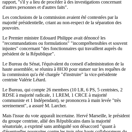
rapport, "s'il y a lieu de procéder à des investigations concernant
d'autres personnes et d'autres faits".
Les conclusions de la commission avaient été contestées par la
majorité présidentielle, criant au non-respect de la séparation des
pouvoirs.
Le Premier ministre Edouard Philippe avait dénoncé les
"recommandations ou formulations" "incompréhensibles et souvent
injustes" concernant "des fonctionnaires qui travaillent auprès du
président de la République".
Le Bureau du Sénat, l'équivalent du conseil d'administration de la
haute assemblée, se réunira à 8H30 pour statuer sur les requêtes de
la commission qu'a été chargée "d'instruire" la vice-présidente
centriste Valérie Létard.
Le Bureau, qui compte 26 membres (10 LR, 6 PS, 5 centristes, 2
RDSE à majorité radicale, 1 LREM, 1 CRCE à majorité
communiste et 1 Indépendant), se prononcera à main levée "très
sereinement", a assuré M. Larcher.
Mais l'issue du vote apparaît incertaine. Hervé Marseille, le président
du groupe centriste, allié des Républicains dans la majorité
sénatoriale, a exprimé sans ambiguïté son désaccord "quant à
d'éventuelles poursuites contre les trois plus hauts collaborateurs du