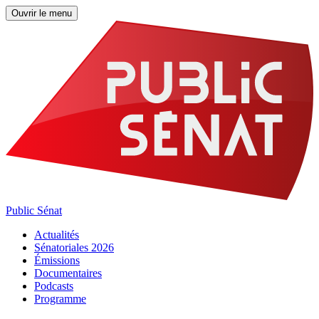
Ouvrir le menu
Public Sénat
Actualités
Sénatoriales 2026
Émissions
Documentaires
Podcasts
Programme