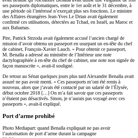
ses passeports diplomatiques, entre le 1er août et le 31 décembre, à
une période où l’intéressé n’exerçait plus ses fonctions. Le ministre
des Affaires étrangères Jean-Yves Le Drian avait également
confirmé ces utilisations, détectées au Tchad, en Israël, au Maroc et
aux Bahamas.
Pire, Patrick Strzoda avait également accusé l’ancien chargé de
mission d’avoir obtenu un passeport en usurpant un en-tête du chef
de cabinet, François-Xavier Lauch. « Pour obtenir ce passeport,
M. Benalla a adressé au ministère de l’Intérieur une note
dactylographiée à en-tête du chef de cabinet, une note non signée de
façon manuscrite », avait-il souligné.
De retour au Sénat quelques jours plus tard Alexandre Benalla avait
assuré ne pas avoir menti.
« Ces passeports m’ont été remis à
nouveau, alors que j’avais été contacté par un salarié de l’Élysée,
début octobre 2018 […] On m’a fait savoir que ces passeports
n’étaient pas désactivés. Sinon, je n’aurais pas voyagé avec ces
passeports », avait-il expliqué.
Port d’arme prohibé
Photo Mediapart: quand Benalla expliquait ne pas avoir
l’autorisation de port d’arme durant la campagne