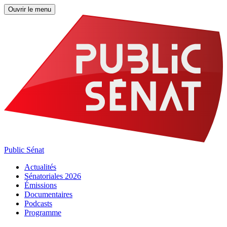
Ouvrir le menu
Public Sénat
Actualités
Sénatoriales 2026
Émissions
Documentaires
Podcasts
Programme