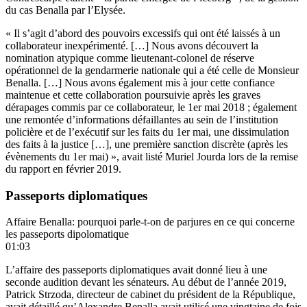
du cas Benalla par l’Elysée.
« Il s’agit d’abord des pouvoirs excessifs qui ont été laissés à un
collaborateur inexpérimenté. […] Nous avons découvert la
nomination atypique comme lieutenant-colonel de réserve
opérationnel de la gendarmerie nationale qui a été celle de Monsieur
Benalla. […] Nous avons également mis à jour cette confiance
maintenue et cette collaboration poursuivie après les graves
dérapages commis par ce collaborateur, le 1er mai 2018 ; également
une remontée d’informations défaillantes au sein de l’institution
policière et de l’exécutif sur les faits du 1er mai, une dissimulation
des faits à la justice […], une première sanction discrète (après les
évènements du 1er mai) », avait listé Muriel Jourda lors de la remise
du rapport en février 2019.
Passeports diplomatiques
Affaire Benalla: pourquoi parle-t-on de parjures en ce qui concerne
les passeports dipolomatique
01:03
L’affaire des passeports diplomatiques avait donné lieu à une
seconde audition devant les sénateurs. Au début de l’année 2019,
Patrick Strzoda, directeur de cabinet du président de la République,
avait détaillé qu’Alexandre Benalla avait utilisé une vingtaine de fois