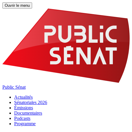
Ouvrir le menu
Public Sénat
Actualités
Sénatoriales 2026
Émissions
Documentaires
Podcasts
Programme