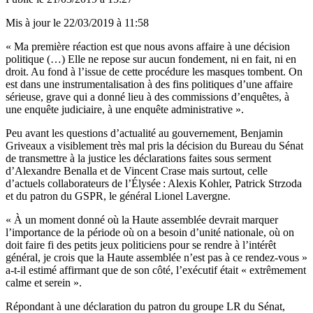
Mis à jour le
22/03/2019 à 11:58
« Ma première réaction est que nous avons affaire à une décision
politique (…) Elle ne repose sur aucun fondement, ni en fait, ni en
droit. Au fond à l’issue de cette procédure les masques tombent. On
est dans une instrumentalisation à des fins politiques d’une affaire
sérieuse, grave qui a donné lieu à des commissions d’enquêtes, à
une enquête judiciaire, à une enquête administrative ».
Peu avant les questions d’actualité au gouvernement, Benjamin
Griveaux a visiblement très mal pris la décision du Bureau du Sénat
de transmettre à la justice les déclarations faites sous serment
d’Alexandre Benalla et de Vincent Crase mais surtout, celle
d’actuels collaborateurs de l’Élysée : Alexis Kohler, Patrick Strzoda
et du patron du GSPR, le général Lionel Lavergne.
« À un moment donné où la Haute assemblée devrait marquer
l’importance de la période où on a besoin d’unité nationale, où on
doit faire fi des petits jeux politiciens pour se rendre à l’intérêt
général, je crois que la Haute assemblée n’est pas à ce rendez-vous »
a-t-il estimé affirmant que de son côté, l’exécutif était « extrêmement
calme et serein ».
Répondant à une déclaration du patron du groupe LR du Sénat,