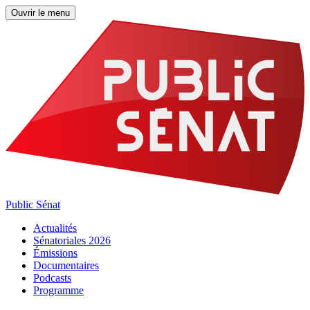
Ouvrir le menu
Public Sénat
Actualités
Sénatoriales 2026
Émissions
Documentaires
Podcasts
Programme