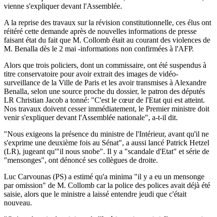
vienne s'expliquer devant l'Assemblée.
A la reprise des travaux sur la révision constitutionnelle, ces élus ont
réitéré cette demande après de nouvelles informations de presse
faisant état du fait que M. Collomb était au courant des violences de
M. Benalla dès le 2 mai -informations non confirmées à l'AFP.
Alors que trois policiers, dont un commissaire, ont été suspendus à
titre conservatoire pour avoir extrait des images de vidéo-
surveillance de la Ville de Paris et les avoir transmises à Alexandre
Benalla, selon une source proche du dossier, le patron des députés
LR Christian Jacob a tonné: "C'est le cœur de l'Etat qui est atteint.
Nos travaux doivent cesser immédiatement, le Premier ministre doit
venir s'expliquer devant l'Assemblée nationale", a-t-il dit.
"Nous exigeons la présence du ministre de l'Intérieur, avant qu'il ne
s'exprime une deuxième fois au Sénat", a aussi lancé Patrick Hetzel
(LR), jugeant qu'"il nous snobe". Il y a "scandale d'Etat" et série de
"mensonges", ont dénoncé ses collègues de droite.
Luc Carvounas (PS) a estimé qu'a minima "il y a eu un mensonge
par omission" de M. Collomb car la police des polices avait déjà été
saisie, alors que le ministre a laissé entendre jeudi que c'était
nouveau.