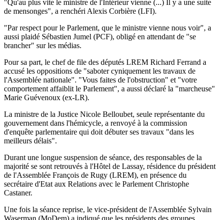
"Qu'au plus vite le ministre de l'Intérieur vienne (...) Il y a une suite
de mensonges", a renchéri Alexis Corbière (LFI).
"Par respect pour le Parlement, que le ministre vienne nous voir", a
aussi plaidé Sébastien Jumel (PCF), obligé en attendant de "se
brancher" sur les médias.
Pour sa part, le chef de file des députés LREM Richard Ferrand a
accusé les oppositions de "saboter cyniquement les travaux de
l'Assemblée nationale". "Vous faites de l'obstruction" et "votre
comportement affaiblit le Parlement", a aussi déclaré la "marcheuse"
Marie Guévenoux (ex-LR).
La ministre de la Justice Nicole Belloubet, seule représentante du
gouvernement dans l'hémicycle, a renvoyé à la commission
d'enquête parlementaire qui doit débuter ses travaux "dans les
meilleurs délais".
Durant une longue suspension de séance, des responsables de la
majorité se sont retrouvés à l'Hôtel de Lassay, résidence du président
de l'Assemblée François de Rugy (LREM), en présence du
secrétaire d'Etat aux Relations avec le Parlement Christophe
Castaner.
Une fois la séance reprise, le vice-président de l'Assemblée Sylvain
Waserman (MoDem) a indiqué que les présidents des groupes