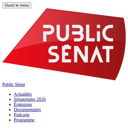
Ouvrir le menu
Public Sénat
Actualités
Sénatoriales 2026
Émissions
Documentaires
Podcasts
Programme