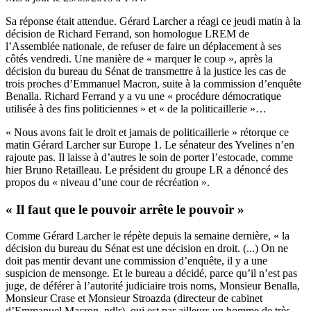
Sa réponse était attendue. Gérard Larcher a réagi ce jeudi matin à la
décision de Richard Ferrand, son homologue LREM de
l’Assemblée nationale, de refuser de faire un déplacement à ses
côtés vendredi. Une manière de « marquer le coup », après
la
décision du bureau
du Sénat de transmettre à la justice les cas de
trois proches d’Emmanuel Macron, suite à la commission d’enquête
Benalla. Richard Ferrand y a vu une « procédure démocratique
utilisée à des fins politiciennes » et « de la politicaillerie »…
« Nous avons fait le droit et jamais de politicaillerie » rétorque ce
matin Gérard Larcher sur Europe 1. Le sénateur des Yvelines n’en
rajoute pas. Il laisse à d’autres le soin de porter l’estocade, comme
hier Bruno Retailleau. Le président du groupe LR
a dénoncé
des
propos du « niveau d’une cour de récréation ».
« Il faut que le pouvoir arrête le pouvoir »
Comme Gérard Larcher le répète depuis la semaine dernière, « la
décision du bureau du Sénat est une décision en droit. (...) On ne
doit pas mentir devant une commission d’enquête, il y a une
suspicion de mensonge. Et le bureau a décidé, parce qu’il n’est pas
juge, de déférer à l’autorité judiciaire trois noms, Monsieur Benalla,
Monsieur Crase et Monsieur Stroazda (directeur de cabinet
d’Emmanuel Macron, ndlr), qui est par ailleurs un homme de très