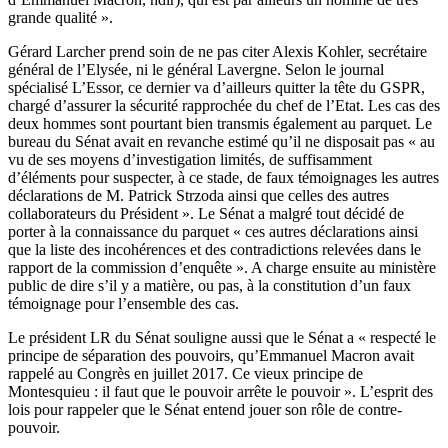
grande qualité ».
Gérard Larcher prend soin de ne pas citer Alexis Kohler, secrétaire
général de l’Elysée, ni le général Lavergne. Selon le journal
spécialisé
L’Essor
, ce dernier va d’ailleurs quitter la tête du GSPR,
chargé d’assurer la sécurité rapprochée du chef de l’Etat. Les cas des
deux hommes sont pourtant bien transmis également au parquet. Le
bureau du Sénat avait en revanche estimé qu’il ne disposait pas « au
vu de ses moyens d’investigation limités, de suffisamment
d’éléments pour suspecter, à ce stade, de faux témoignages les autres
déclarations de M. Patrick Strzoda ainsi que celles des autres
collaborateurs du Président ». Le Sénat a malgré tout décidé de
porter à la connaissance du parquet « ces autres déclarations ainsi
que la liste des incohérences et des contradictions relevées dans le
rapport de la commission d’enquête ». A charge ensuite au ministère
public de dire s’il y a matière, ou pas, à la constitution d’un faux
témoignage pour l’ensemble des cas.
Le président LR du Sénat souligne aussi que le Sénat a « respecté le
principe de séparation des pouvoirs, qu’Emmanuel Macron avait
rappelé au Congrès en juillet 2017. Ce vieux principe de
Montesquieu : il faut que le pouvoir arrête le pouvoir ». L’esprit des
lois pour rappeler que le Sénat entend jouer son rôle de contre-
pouvoir.