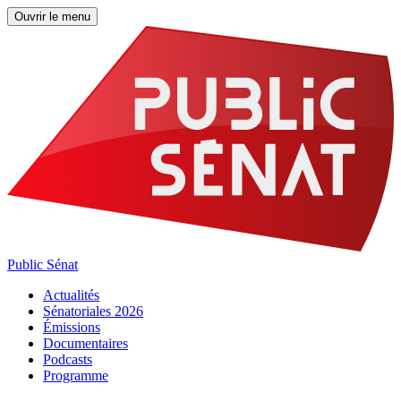
Ouvrir le menu
Public Sénat
Actualités
Sénatoriales 2026
Émissions
Documentaires
Podcasts
Programme