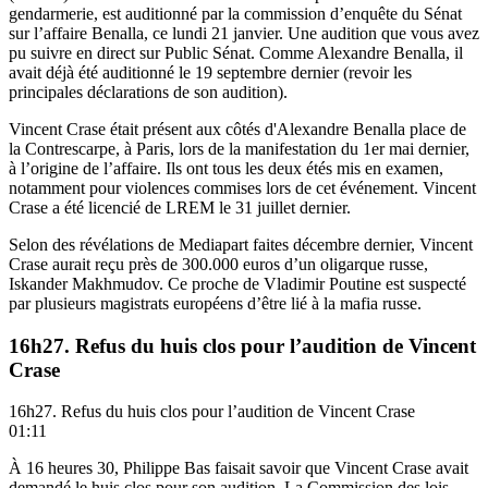
gendarmerie, est auditionné par la commission d’enquête du Sénat
sur l’affaire Benalla, ce lundi 21 janvier. Une audition que vous avez
pu suivre en direct sur Public Sénat. Comme Alexandre Benalla, il
avait déjà été auditionné le 19 septembre dernier (
revoir les
principales déclarations de son audition
).
Vincent Crase était présent aux côtés d'Alexandre Benalla place de
la Contrescarpe, à Paris, lors de la manifestation du 1er mai dernier,
à l’origine de l’affaire. Ils ont tous les deux étés mis en examen,
notamment pour violences commises lors de cet événement. Vincent
Crase a été licencié de LREM le 31 juillet dernier.
Selon des révélations de
Mediapart
faites décembre dernier, Vincent
Crase aurait reçu près de 300.000 euros d’un oligarque russe,
Iskander Makhmudov. Ce proche de Vladimir Poutine est suspecté
par plusieurs magistrats européens d’être lié à la mafia russe.
16h27. Refus du huis clos pour l’audition de Vincent
Crase
16h27. Refus du huis clos pour l’audition de Vincent Crase
01:11
À 16 heures 30, Philippe Bas faisait savoir que Vincent Crase avait
demandé le huis clos pour son audition. La Commission des lois