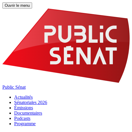
Ouvrir le menu
Public Sénat
Actualités
Sénatoriales 2026
Émissions
Documentaires
Podcasts
Programme