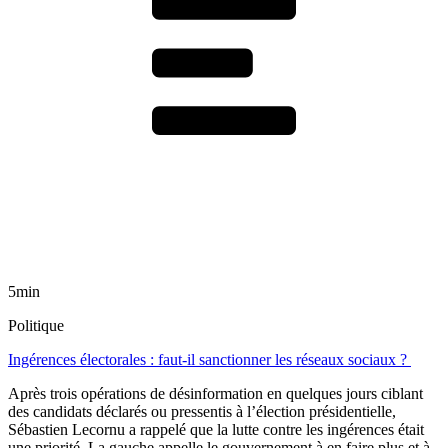
5min
Politique
Ingérences électorales : faut-il sanctionner les réseaux sociaux ?
Après trois opérations de désinformation en quelques jours ciblant
des candidats déclarés ou pressentis à l’élection présidentielle,
Sébastien Lecornu a rappelé que la lutte contre les ingérences était
une priorité. La gauche appelle le gouvernement à en faire plus et à