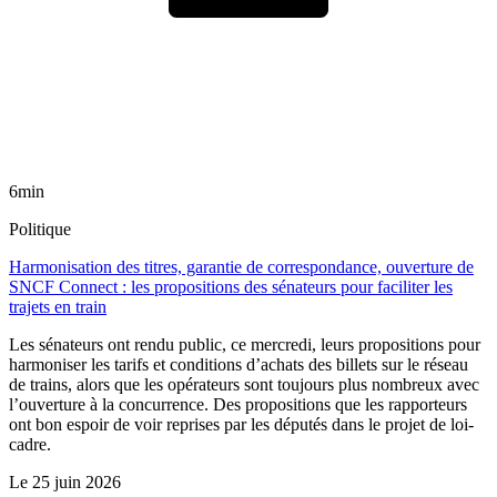
6min
Politique
Harmonisation des titres, garantie de correspondance, ouverture de
SNCF Connect : les propositions des sénateurs pour faciliter les
trajets en train
Les sénateurs ont rendu public, ce mercredi, leurs propositions pour
harmoniser les tarifs et conditions d’achats des billets sur le réseau
de trains, alors que les opérateurs sont toujours plus nombreux avec
l’ouverture à la concurrence. Des propositions que les rapporteurs
ont bon espoir de voir reprises par les députés dans le projet de loi-
cadre.
Le
25 juin 2026