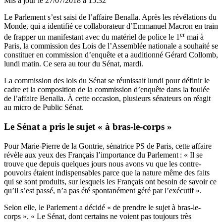
Mis à jour le
27/07/2018 à 15:32
Le Parlement s’est saisi de l’affaire Benalla. Après les révélations du
Monde, qui a identifié ce collaborateur d’Emmanuel Macron en train
er
de frapper un manifestant avec du matériel de police le 1
mai à
Paris, la commission des Lois de l’Assemblée nationale a souhaité se
constituer en commission d’enquête et a auditionné Gérard Collomb,
lundi matin. Ce sera au tour du Sénat, mardi.
La commission des lois du Sénat se réunissait lundi
pour définir le
cadre et la composition de la commission d’enquête dans la foulée
de l’affaire Benalla. À cette occasion, plusieurs sénateurs on réagit
au micro de Public Sénat.
Le Sénat a pris le sujet « à bras-le-corps »
Pour Marie-Pierre de la Gontrie, sénatrice PS de Paris, cette affaire
révèle aux yeux des Français l’importance du Parlement : « Il se
trouve que depuis quelques jours nous avons vu que les contre-
pouvoirs étaient indispensables parce que la nature même des faits
qui se sont produits, sur lesquels les Français ont besoin de savoir ce
qu’il s’est passé, n’a pas été spontanément géré par l’exécutif ».
Selon elle, le Parlement a décidé « de prendre le sujet à bras-le-
corps ». « Le Sénat, dont certains ne voient pas toujours très