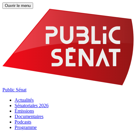
Ouvrir le menu
Public Sénat
Actualités
Sénatoriales 2026
Émissions
Documentaires
Podcasts
Programme