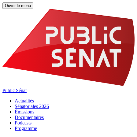
Ouvrir le menu
Public Sénat
Actualités
Sénatoriales 2026
Émissions
Documentaires
Podcasts
Programme