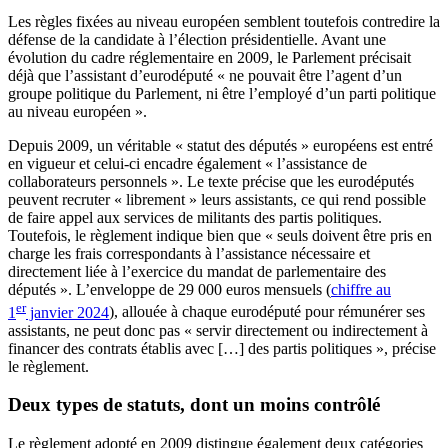
Les règles fixées au niveau européen semblent toutefois contredire la
défense de la candidate à l’élection présidentielle. Avant une
évolution du cadre réglementaire en 2009, le Parlement précisait
déjà que l’assistant d’eurodéputé « ne pouvait être l’agent d’un
groupe politique du Parlement, ni être l’employé d’un parti politique
au niveau européen ».
Depuis 2009, un véritable « statut des députés » européens est entré
en vigueur et celui-ci encadre également « l’assistance de
collaborateurs personnels ». Le texte précise que les eurodéputés
peuvent recruter « librement » leurs assistants, ce qui rend possible
de faire appel aux services de militants des partis politiques.
Toutefois, le règlement indique bien que « seuls doivent être pris en
charge les frais correspondants à l’assistance nécessaire et
directement liée à l’exercice du mandat de parlementaire des
députés ». L’enveloppe de 29 000 euros mensuels (
chiffre au
er
1
janvier 2024
), allouée à chaque eurodéputé pour rémunérer ses
assistants, ne peut donc pas « servir directement ou indirectement à
financer des contrats établis avec […] des partis politiques », précise
le règlement.
Deux types de statuts, dont un moins contrôlé
Le règlement adopté en 2009 distingue également deux catégories