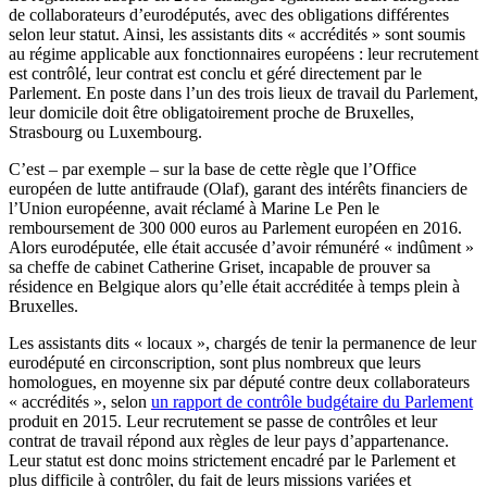
de collaborateurs d’eurodéputés, avec des obligations différentes
selon leur statut. Ainsi, les assistants dits « accrédités » sont soumis
au régime applicable aux fonctionnaires européens : leur recrutement
est contrôlé, leur contrat est conclu et géré directement par le
Parlement. En poste dans l’un des trois lieux de travail du Parlement,
leur domicile doit être obligatoirement proche de Bruxelles,
Strasbourg ou Luxembourg.
C’est – par exemple – sur la base de cette règle que l’Office
européen de lutte antifraude (Olaf), garant des intérêts financiers de
l’Union européenne, avait réclamé à Marine Le Pen le
remboursement de 300 000 euros au Parlement européen en 2016.
Alors eurodéputée, elle était accusée d’avoir rémunéré « indûment »
sa cheffe de cabinet Catherine Griset, incapable de prouver sa
résidence en Belgique alors qu’elle était accréditée à temps plein à
Bruxelles.
Les assistants dits « locaux », chargés de tenir la permanence de leur
eurodéputé en circonscription, sont plus nombreux que leurs
homologues, en moyenne six par député contre deux collaborateurs
« accrédités », selon
un rapport de contrôle budgétaire du Parlement
produit en 2015. Leur recrutement se passe de contrôles et leur
contrat de travail répond aux règles de leur pays d’appartenance.
Leur statut est donc moins strictement encadré par le Parlement et
plus difficile à contrôler, du fait de leurs missions variées et