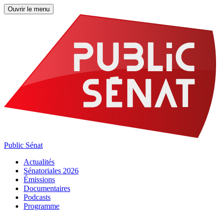
Ouvrir le menu
Public Sénat
Actualités
Sénatoriales 2026
Émissions
Documentaires
Podcasts
Programme