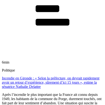
6min
Politique
Incendie en Gironde : « Selon la préfecture, on devrait rapidement
avoir un retour d’expérience, sûrement d’ici 15 jours », estime la
sénatrice Nathalie Delattre
Après l’incendie le plus important que la France ait connu depuis
1949, les habitants de la commune du Porge, durement touchés, ont
fait part de leur sentiment d’abandon. Une situation qui suscite la