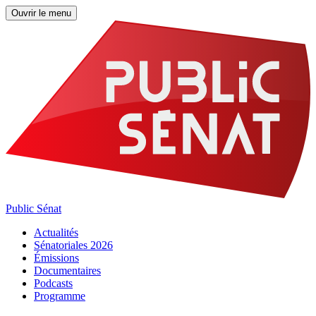
Ouvrir le menu
Public Sénat
Actualités
Sénatoriales 2026
Émissions
Documentaires
Podcasts
Programme