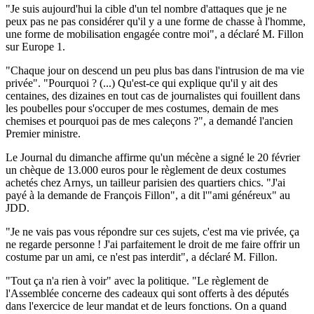
"Je suis aujourd'hui la cible d'un tel nombre d'attaques que je ne
peux pas ne pas considérer qu'il y a une forme de chasse à l'homme,
une forme de mobilisation engagée contre moi", a déclaré M. Fillon
sur Europe 1.
"Chaque jour on descend un peu plus bas dans l'intrusion de ma vie
privée". "Pourquoi ? (...) Qu'est-ce qui explique qu'il y ait des
centaines, des dizaines en tout cas de journalistes qui fouillent dans
les poubelles pour s'occuper de mes costumes, demain de mes
chemises et pourquoi pas de mes caleçons ?", a demandé l'ancien
Premier ministre.
Le Journal du dimanche affirme qu'un mécène a signé le 20 février
un chèque de 13.000 euros pour le règlement de deux costumes
achetés chez Arnys, un tailleur parisien des quartiers chics. "J'ai
payé à la demande de François Fillon", a dit l'"ami généreux" au
JDD.
"Je ne vais pas vous répondre sur ces sujets, c'est ma vie privée, ça
ne regarde personne ! J'ai parfaitement le droit de me faire offrir un
costume par un ami, ce n'est pas interdit", a déclaré M. Fillon.
"Tout ça n'a rien à voir" avec la politique. "Le règlement de
l'Assemblée concerne des cadeaux qui sont offerts à des députés
dans l'exercice de leur mandat et de leurs fonctions. On a quand