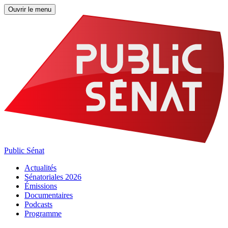
Ouvrir le menu
Public Sénat
Actualités
Sénatoriales 2026
Émissions
Documentaires
Podcasts
Programme