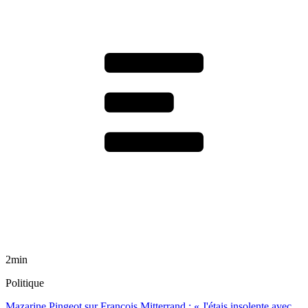
2min
Politique
Mazarine Pingeot sur François Mitterrand : « J'étais insolente avec