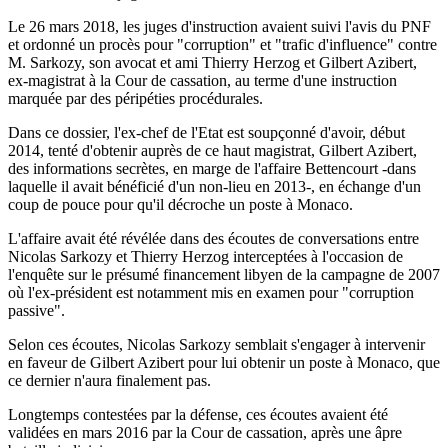
Le 26 mars 2018, les juges d'instruction avaient suivi l'avis du PNF
et ordonné un procès pour "corruption" et "trafic d'influence" contre
M. Sarkozy, son avocat et ami Thierry Herzog et Gilbert Azibert,
ex-magistrat à la Cour de cassation, au terme d'une instruction
marquée par des péripéties procédurales.
Dans ce dossier, l'ex-chef de l'Etat est soupçonné d'avoir, début
2014, tenté d'obtenir auprès de ce haut magistrat, Gilbert Azibert,
des informations secrètes, en marge de l'affaire Bettencourt -dans
laquelle il avait bénéficié d'un non-lieu en 2013-, en échange d'un
coup de pouce pour qu'il décroche un poste à Monaco.
L'affaire avait été révélée dans des écoutes de conversations entre
Nicolas Sarkozy et Thierry Herzog interceptées à l'occasion de
l'enquête sur le présumé financement libyen de la campagne de 2007
où l'ex-président est notamment mis en examen pour "corruption
passive".
Selon ces écoutes, Nicolas Sarkozy semblait s'engager à intervenir
en faveur de Gilbert Azibert pour lui obtenir un poste à Monaco, que
ce dernier n'aura finalement pas.
Longtemps contestées par la défense, ces écoutes avaient été
validées en mars 2016 par la Cour de cassation, après une âpre