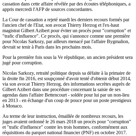
cassation dans cette affaire révélée par des écoutes téléphoniques, a
appris mercredi l'AFP de sources concordantes.
La Cour de cassation a rejeté mardi les derniers recours formés par
l'ancien chef de l'Etat, son avocat Thierry Herzog et l'ex-haut
magistrat Gilbert Azibert pour éviter un procès pour "corruption" et
"trafic d'influence". Ce procès, qui s'annonce comme une première
pour Nicolas Sarkozy, par ailleurs menacé par l'affaire Bygmalion,
devrait se tenir à Paris dans les prochains mois.
Pour la première fois sous la Ve république, un ancien président sera
jugé pour corruption.
Nicolas Sarkozy, retraité politique depuis sa défaite à la primaire de
la droite fin 2016, est soupçonné d'avoir tenté d'obtenir début 2014,
via son avocat Thierry Herzog, des informations secrètes auprès de
Gilbert Azibert dans une procédure concernant la saisie de ses
agendas dans l'affaire Bettencourt - soldée pour lui par un non-lieu
en 2013 - en échange d'un coup de pouce pour un poste prestigieux
à Monaco.
Au terme de leur instruction, émaillée de nombreux recours, les
juges avaient ordonné le 26 mars 2018 un procès pour "corruption"
et "trafic d'influence" contre les trois hommes, conformément aux
réquisitions du parquet national financier (PNF) en octobre 2017.