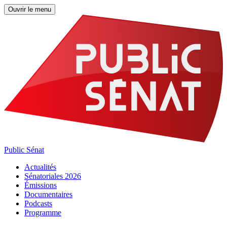
Ouvrir le menu
Public Sénat
Actualités
Sénatoriales 2026
Émissions
Documentaires
Podcasts
Programme