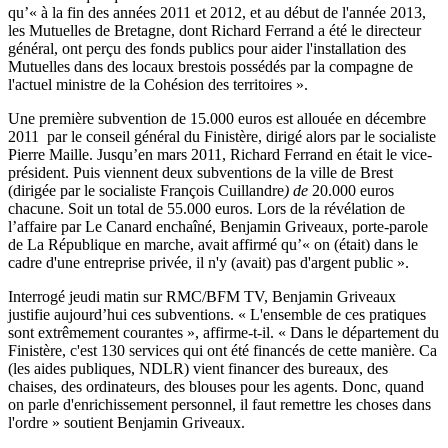
qu’« à la fin des années 2011 et 2012, et au début de l'année 2013,
les Mutuelles de Bretagne, dont Richard Ferrand a été le directeur
général, ont perçu des fonds publics pour aider l'installation des
Mutuelles dans des locaux brestois possédés par la compagne de
l'actuel ministre de la Cohésion des territoires ».
Une première subvention de 15.000 euros est allouée en décembre
2011 par le conseil général du Finistère, dirigé alors par le socialiste
Pierre Maille. Jusqu’en mars 2011, Richard Ferrand en était le vice-
président. Puis viennent deux subventions de la ville de Brest
(dirigée par le socialiste François Cuillandre
) de
20.000 euros
chacune. Soit un total de 55.000 euros. Lors de la révélation de
l’affaire par Le Canard enchaîné, Benjamin Griveaux, porte-parole
de La République en marche, avait affirmé qu’« on (était) dans le
cadre d'une entreprise privée, il n'y (avait) pas d'argent public ».
Interrogé jeudi matin sur RMC/BFM TV,
Benjamin Griveaux
justifie aujourd’hui ces subventions. « L'ensemble de ces pratiques
sont extrêmement courantes », affirme-t-il. « Dans le département du
Finistère, c'est 130 services qui ont été financés de cette manière. Ca
(les aides publiques, NDLR) vient financer des bureaux, des
chaises, des ordinateurs, des blouses pour les agents. Donc, quand
on parle d'enrichissement personnel, il faut remettre les choses dans
l'ordre » soutient Benjamin Griveaux.