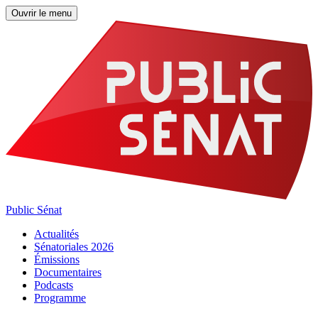
Ouvrir le menu
Public Sénat
Actualités
Sénatoriales 2026
Émissions
Documentaires
Podcasts
Programme