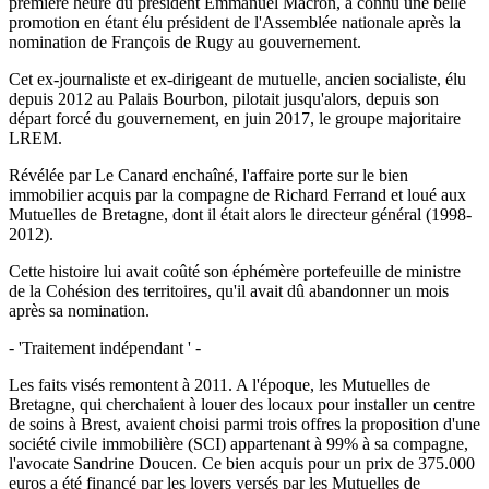
première heure du président Emmanuel Macron, a connu une belle
promotion en étant élu président de l'Assemblée nationale après la
nomination de François de Rugy au gouvernement.
Cet ex-journaliste et ex-dirigeant de mutuelle, ancien socialiste, élu
depuis 2012 au Palais Bourbon, pilotait jusqu'alors, depuis son
départ forcé du gouvernement, en juin 2017, le groupe majoritaire
LREM.
Révélée par Le Canard enchaîné, l'affaire porte sur le bien
immobilier acquis par la compagne de Richard Ferrand et loué aux
Mutuelles de Bretagne, dont il était alors le directeur général (1998-
2012).
Cette histoire lui avait coûté son éphémère portefeuille de ministre
de la Cohésion des territoires, qu'il avait dû abandonner un mois
après sa nomination.
- 'Traitement indépendant ' -
Les faits visés remontent à 2011. A l'époque, les Mutuelles de
Bretagne, qui cherchaient à louer des locaux pour installer un centre
de soins à Brest, avaient choisi parmi trois offres la proposition d'une
société civile immobilière (SCI) appartenant à 99% à sa compagne,
l'avocate Sandrine Doucen. Ce bien acquis pour un prix de 375.000
euros a été financé par les loyers versés par les Mutuelles de