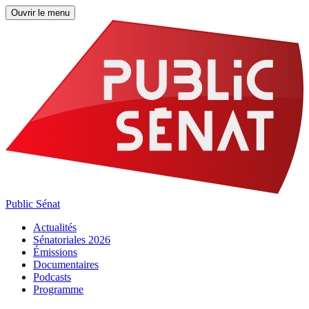
Ouvrir le menu
Public Sénat
Actualités
Sénatoriales 2026
Émissions
Documentaires
Podcasts
Programme