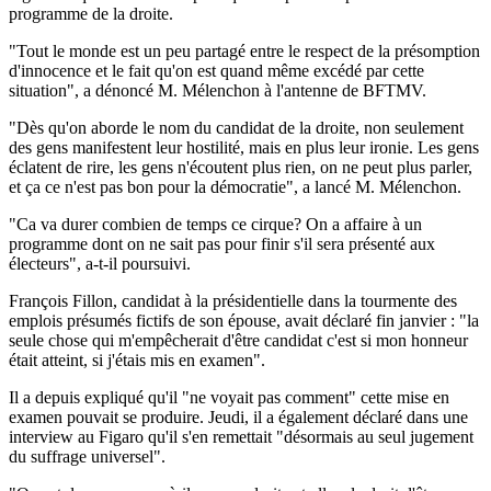
programme de la droite.
"Tout le monde est un peu partagé entre le respect de la présomption
d'innocence et le fait qu'on est quand même excédé par cette
situation", a dénoncé M. Mélenchon à l'antenne de BFTMV.
"Dès qu'on aborde le nom du candidat de la droite, non seulement
des gens manifestent leur hostilité, mais en plus leur ironie. Les gens
éclatent de rire, les gens n'écoutent plus rien, on ne peut plus parler,
et ça ce n'est pas bon pour la démocratie", a lancé M. Mélenchon.
"Ca va durer combien de temps ce cirque? On a affaire à un
programme dont on ne sait pas pour finir s'il sera présenté aux
électeurs", a-t-il poursuivi.
François Fillon, candidat à la présidentielle dans la tourmente des
emplois présumés fictifs de son épouse, avait déclaré fin janvier : "la
seule chose qui m'empêcherait d'être candidat c'est si mon honneur
était atteint, si j'étais mis en examen".
Il a depuis expliqué qu'il "ne voyait pas comment" cette mise en
examen pouvait se produire. Jeudi, il a également déclaré dans une
interview au Figaro qu'il s'en remettait "désormais au seul jugement
du suffrage universel".