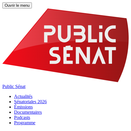
Ouvrir le menu
Public Sénat
Actualités
Sénatoriales 2026
Émissions
Documentaires
Podcasts
Programme