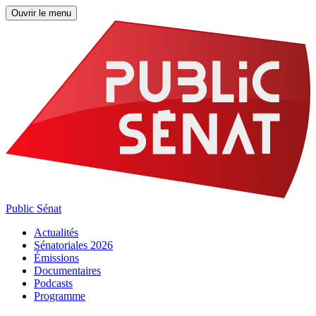
Ouvrir le menu
Public Sénat
Actualités
Sénatoriales 2026
Émissions
Documentaires
Podcasts
Programme