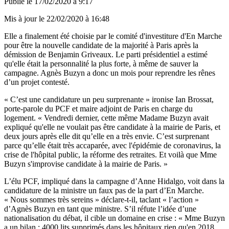
Publié le
17/02/2020 à 9:17
Mis à jour le
22/02/2020 à 16:48
Elle a finalement été choisie par le comité d'investiture d'En Marche
pour être la nouvelle candidate de la majorité à Paris après la
démission de Benjamin Griveaux. Le parti présidentiel a estimé
qu'elle était la personnalité la plus forte, à même de sauver la
campagne. Agnès Buzyn a donc un mois pour reprendre les rênes
d’un projet contesté.
« C’est une candidature un peu surprenante » ironise Ian Brossat,
porte-parole du PCF et maire adjoint de Paris en charge du
logement. « Vendredi dernier, cette même Madame Buzyn avait
expliqué qu'elle ne voulait pas être candidate à la mairie de Paris, et
deux jours après elle dit qu’elle en a très envie. C’est surprenant
parce qu’elle était très accaparée, avec l'épidémie de coronavirus, la
crise de l'hôpital public, la réforme des retraites. Et voilà que Mme
Buzyn s'improvise candidate à la mairie de Paris. »
L’élu PCF, impliqué dans la campagne d’Anne Hidalgo, voit dans la
candidature de la ministre un faux pas de la part d’En Marche.
« Nous sommes très sereins » déclare-t-il, taclant « l’action »
d’Agnès Buzyn en tant que ministre. S’il réfute l’idée d’une
nationalisation du débat, il cible un domaine en crise : « Mme Buzyn
a un bilan : 4000 lits supprimés dans les hôpitaux rien qu'en 2018,