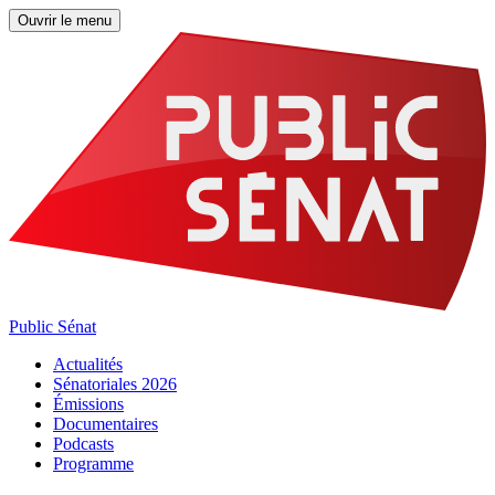
Ouvrir le menu
Public Sénat
Actualités
Sénatoriales 2026
Émissions
Documentaires
Podcasts
Programme