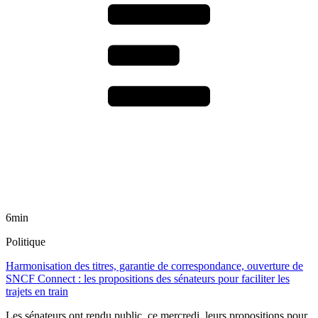
6min
Politique
Harmonisation des titres, garantie de correspondance, ouverture de
SNCF Connect : les propositions des sénateurs pour faciliter les
trajets en train
Les sénateurs ont rendu public, ce mercredi, leurs propositions pour