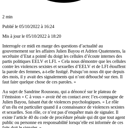
2 min
Publié le
05/10/2022 à 16:24
Mis à jour le
05/10/2022 à 18:20
Interrogée ce midi en marge des questions d’actualité au
gouvernement sur les affaires Julien Bayou et Adrien Quatennens, la
secrétaire d’Etat a pointé du doigt
les cellules d’écoute internes des
partis politiques
EELV et LFI. « Cela nous démontre que les cellules
contre les violences sexistes et sexuelles d’EELV et de LFI étouffent
la parole des femmes, a-t-elle fustigé. Puisqu’on nous dit que depuis
des mois, il y avait des signalements qui n’ont débouché sur rien. Il
faut faire quelque chose de ces paroles. »
Au sujet de Sandrine Rousseau, qui a dénoncé sur le plateau de
l’émission « C à vous » avoir été en contact avec l’ex-compagne de
Julien Bayou, faisant état de violences psychologiques. « Le rôle
d’un élu est particulier quand il a connaissance de violences sexistes
et sexuelles. Son rôle, ce n’est pas d’enquêter mais de signaler. Il
existe l’article 40 du code de procédure pénale qui dit que tout agent
public ou personne en responsabilité lorsqu’elle est informée de ces
faits doit le signaler. »