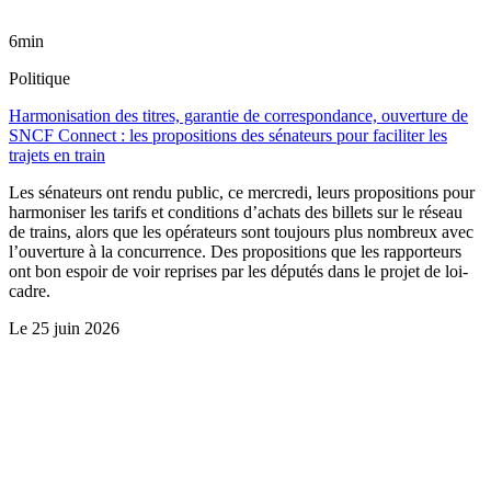
6min
Politique
Harmonisation des titres, garantie de correspondance, ouverture de
SNCF Connect : les propositions des sénateurs pour faciliter les
trajets en train
Les sénateurs ont rendu public, ce mercredi, leurs propositions pour
harmoniser les tarifs et conditions d’achats des billets sur le réseau
de trains, alors que les opérateurs sont toujours plus nombreux avec
l’ouverture à la concurrence. Des propositions que les rapporteurs
ont bon espoir de voir reprises par les députés dans le projet de loi-
cadre.
Le
25 juin 2026