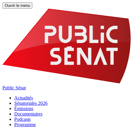
Ouvrir le menu
Public Sénat
Actualités
Sénatoriales 2026
Émissions
Documentaires
Podcasts
Programme