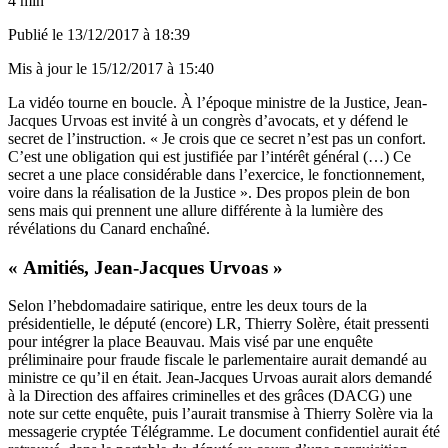
4 min
Publié le
13/12/2017 à 18:39
Mis à jour le
15/12/2017 à 15:40
La vidéo t
ourne en boucle. À l’époque ministre de la Justice, Jean-
Jacques Urvoas est invité à un congrès d’avocats, et y défend le
secret de l’instruction. « Je crois que ce secret n’est pas un confort.
C’est une obligation qui est justifiée par l’intérêt général (…) Ce
secret a une place considérable dans l’exercice, le fonctionnement,
voire dans la réalisation de la Justice ». Des propos plein de bon
sens mais qui prennent une allure différente à la lumière des
révélations du Canard enchaîné.
« Amitiés, Jean-Jacques Urvoas »
Selon l’hebdomadaire satirique, entre les deux tours de la
présidentielle, le député (encore) LR, Thierry Solère, était pressenti
pour intégrer la place Beauvau. Mais visé par une enquête
préliminaire pour fraude fiscale le parlementaire aurait demandé au
ministre ce qu’il en était. Jean-Jacques Urvoas aurait alors demandé
à la Direction des affaires criminelles et des grâces (DACG) une
note sur cette enquête, puis l’aurait transmise à Thierry Solère via la
messagerie cryptée Télégramme. Le document confidentiel aurait été