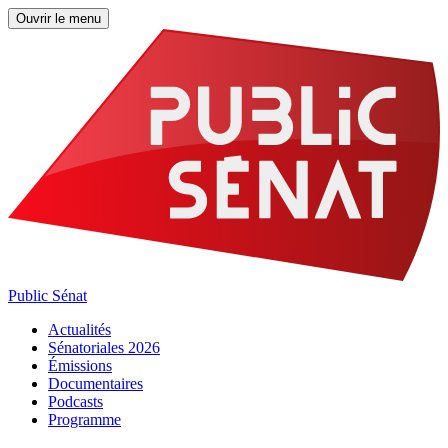
Ouvrir le menu
Public Sénat
Actualités
Sénatoriales 2026
Émissions
Documentaires
Podcasts
Programme