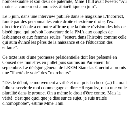
homosexualité et son désir de paternité, Mme Thill avait tweeté: "Au
moins la couleur est annoncée. #bioéthique en juin".
Le 5 juin, dans une interview publiée dans le magazine L'Incorrect,
fondé par des personnalités entre droite et extrême droite, l'ex-
directrice d'école a en outre affirmé que la future révision des lois de
bioéthique, qui prévoit l'ouverture de la PMA aux couples de
lesbiennes et aux femmes seules, "restera dans l'histoire comme celle
qui aura évincé les pères de la naissance et de l'éducation des
enfants".
Ce texte issu d'une promesse présidentielle doit être présenté en
Conseil des ministres en juillet puis soumis au Parlement fin
septembre. Le délégué général de LREM Stanislas Guerini a promis
une "liberté de vote" des "marcheurs".
"Dès le début, le mouvement a vrillé et mal pris la chose (...) Il aurait
fallu se servir de moi comme gage et dire: +Regardez, on a une vraie
pluralité dans le groupe. On a même le droit d'être contre. Mais la
vérité, c'est que quoi que je dise sur ce sujet, je suis traitée
d'homophobe", estime Mme Thill.