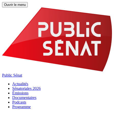
Ouvrir le menu
Public Sénat
Actualités
Sénatoriales 2026
Émissions
Documentaires
Podcasts
Programme