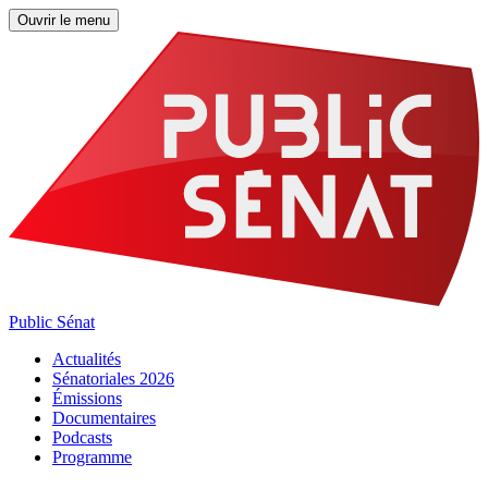
Ouvrir le menu
Public Sénat
Actualités
Sénatoriales 2026
Émissions
Documentaires
Podcasts
Programme