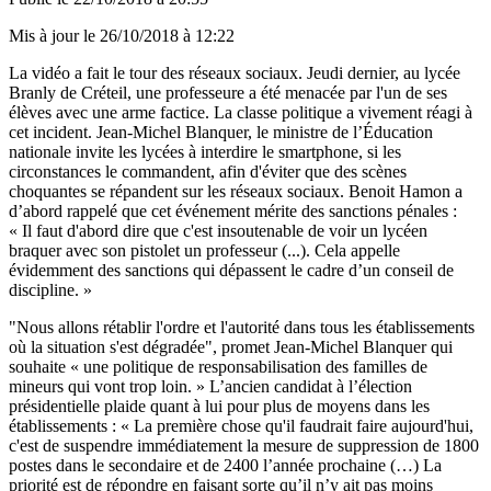
Mis à jour le
26/10/2018 à 12:22
La vidéo a fait le tour des réseaux sociaux. Jeudi dernier, au lycée
Branly de Créteil, une professeure a été menacée par l'un de ses
élèves avec une arme factice. La classe politique a vivement réagi à
cet incident. Jean-Michel Blanquer, le ministre de l’Éducation
nationale invite les lycées à interdire le smartphone, si les
circonstances le commandent, afin d'éviter que des scènes
choquantes se répandent sur les réseaux sociaux. Benoit Hamon a
d’abord rappelé que cet événement mérite des sanctions pénales :
« Il faut d'abord dire que c'est insoutenable de voir un lycéen
braquer avec son pistolet un professeur (...). Cela appelle
évidemment des sanctions qui dépassent le cadre d’un conseil de
discipline. »
"Nous allons rétablir l'ordre et l'autorité dans tous les établissements
où la situation s'est dégradée", promet Jean-Michel Blanquer qui
souhaite « une politique de responsabilisation des familles de
mineurs qui vont trop loin. » L’ancien candidat à l’élection
présidentielle plaide quant à lui pour plus de moyens dans les
établissements : « La première chose qu'il faudrait faire aujourd'hui,
c'est de suspendre immédiatement la mesure de suppression de 1800
postes dans le secondaire et de 2400 l’année prochaine (…) La
priorité est de répondre en faisant sorte qu’il n’y ait pas moins