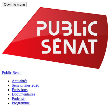
Ouvrir le menu
Public Sénat
Actualités
Sénatoriales 2026
Émissions
Documentaires
Podcasts
Programme