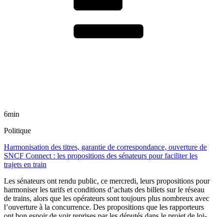
6min
Politique
Harmonisation des titres, garantie de correspondance, ouverture de
SNCF Connect : les propositions des sénateurs pour faciliter les
trajets en train
Les sénateurs ont rendu public, ce mercredi, leurs propositions pour
harmoniser les tarifs et conditions d’achats des billets sur le réseau
de trains, alors que les opérateurs sont toujours plus nombreux avec
l’ouverture à la concurrence. Des propositions que les rapporteurs
ont bon espoir de voir reprises par les députés dans le projet de loi-