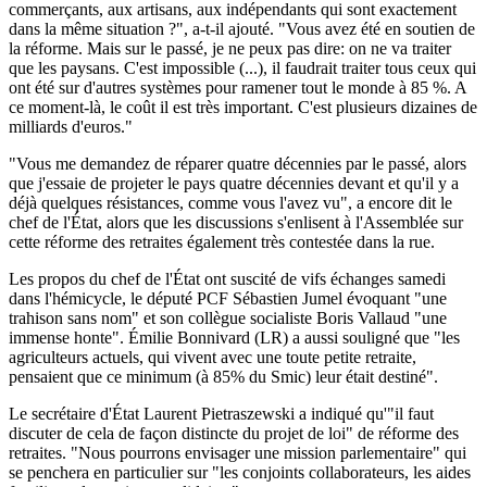
commerçants, aux artisans, aux indépendants qui sont exactement
dans la même situation ?", a-t-il ajouté. "Vous avez été en soutien de
la réforme. Mais sur le passé, je ne peux pas dire: on ne va traiter
que les paysans. C'est impossible (...), il faudrait traiter tous ceux qui
ont été sur d'autres systèmes pour ramener tout le monde à 85 %. A
ce moment-là, le coût il est très important. C'est plusieurs dizaines de
milliards d'euros."
"Vous me demandez de réparer quatre décennies par le passé, alors
que j'essaie de projeter le pays quatre décennies devant et qu'il y a
déjà quelques résistances, comme vous l'avez vu", a encore dit le
chef de l'État, alors que les discussions s'enlisent à l'Assemblée sur
cette réforme des retraites également très contestée dans la rue.
Les propos du chef de l'État ont suscité de vifs échanges samedi
dans l'hémicycle, le député PCF Sébastien Jumel évoquant "une
trahison sans nom" et son collègue socialiste Boris Vallaud "une
immense honte". Émilie Bonnivard (LR) a aussi souligné que "les
agriculteurs actuels, qui vivent avec une toute petite retraite,
pensaient que ce minimum (à 85% du Smic) leur était destiné".
Le secrétaire d'État Laurent Pietraszewski a indiqué qu'"il faut
discuter de cela de façon distincte du projet de loi" de réforme des
retraites. "Nous pourrons envisager une mission parlementaire" qui
se penchera en particulier sur "les conjoints collaborateurs, les aides