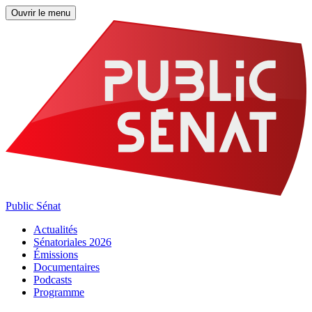
Ouvrir le menu
Public Sénat
Actualités
Sénatoriales 2026
Émissions
Documentaires
Podcasts
Programme