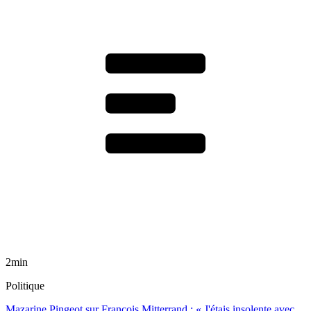
2min
Politique
Mazarine Pingeot sur François Mitterrand : « J'étais insolente avec