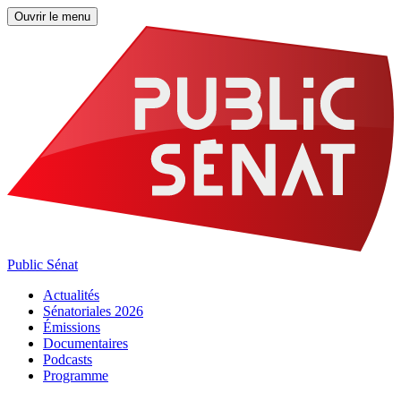
Ouvrir le menu
Public Sénat
Actualités
Sénatoriales 2026
Émissions
Documentaires
Podcasts
Programme