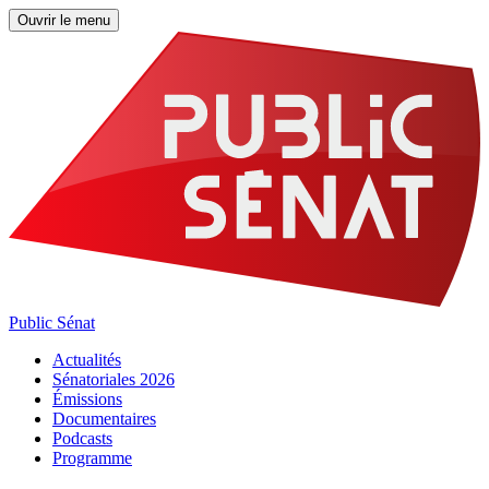
Ouvrir le menu
Public Sénat
Actualités
Sénatoriales 2026
Émissions
Documentaires
Podcasts
Programme