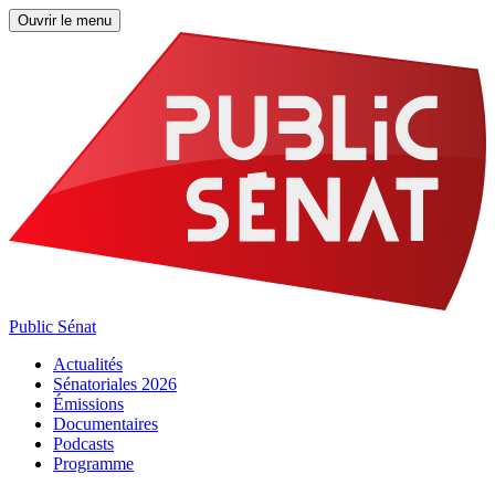
Ouvrir le menu
Public Sénat
Actualités
Sénatoriales 2026
Émissions
Documentaires
Podcasts
Programme