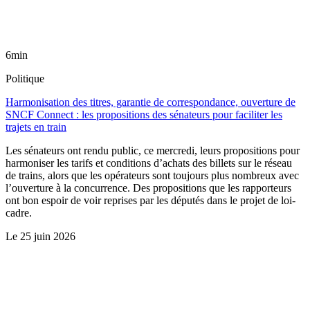
6min
Politique
Harmonisation des titres, garantie de correspondance, ouverture de
SNCF Connect : les propositions des sénateurs pour faciliter les
trajets en train
Les sénateurs ont rendu public, ce mercredi, leurs propositions pour
harmoniser les tarifs et conditions d’achats des billets sur le réseau
de trains, alors que les opérateurs sont toujours plus nombreux avec
l’ouverture à la concurrence. Des propositions que les rapporteurs
ont bon espoir de voir reprises par les députés dans le projet de loi-
cadre.
Le
25 juin 2026