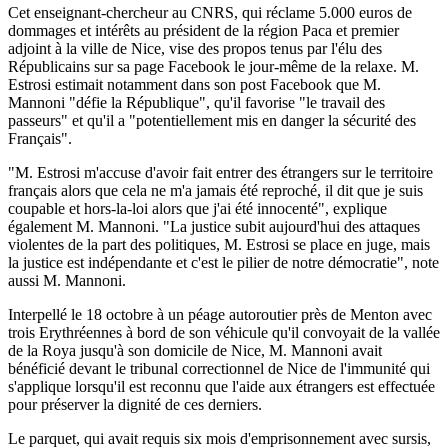
Cet enseignant-chercheur au CNRS, qui réclame 5.000 euros de
dommages et intérêts au président de la région Paca et premier
adjoint à la ville de Nice, vise des propos tenus par l'élu des
Républicains sur sa page Facebook le jour-même de la relaxe. M.
Estrosi estimait notamment dans son post Facebook que M.
Mannoni "défie la République", qu'il favorise "le travail des
passeurs" et qu'il a "potentiellement mis en danger la sécurité des
Français".
"M. Estrosi m'accuse d'avoir fait entrer des étrangers sur le territoire
français alors que cela ne m'a jamais été reproché, il dit que je suis
coupable et hors-la-loi alors que j'ai été innocenté", explique
également M. Mannoni. "La justice subit aujourd'hui des attaques
violentes de la part des politiques, M. Estrosi se place en juge, mais
la justice est indépendante et c'est le pilier de notre démocratie", note
aussi M. Mannoni.
Interpellé le 18 octobre à un péage autoroutier près de Menton avec
trois Erythréennes à bord de son véhicule qu'il convoyait de la vallée
de la Roya jusqu'à son domicile de Nice, M. Mannoni avait
bénéficié devant le tribunal correctionnel de Nice de l'immunité qui
s'applique lorsqu'il est reconnu que l'aide aux étrangers est effectuée
pour préserver la dignité de ces derniers.
Le parquet, qui avait requis six mois d'emprisonnement avec sursis,