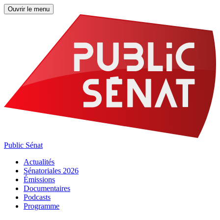
Ouvrir le menu
Public Sénat
Actualités
Sénatoriales 2026
Émissions
Documentaires
Podcasts
Programme