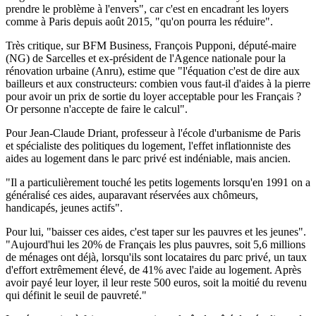
prendre le problème à l'envers", car c'est en encadrant les loyers
comme à Paris depuis août 2015, "qu'on pourra les réduire".
Très critique, sur BFM Business, François Pupponi, député-maire
(NG) de Sarcelles et ex-président de l'Agence nationale pour la
rénovation urbaine (Anru), estime que "l'équation c'est de dire aux
bailleurs et aux constructeurs: combien vous faut-il d'aides à la pierre
pour avoir un prix de sortie du loyer acceptable pour les Français ?
Or personne n'accepte de faire le calcul".
Pour Jean-Claude Driant, professeur à l'école d'urbanisme de Paris
et spécialiste des politiques du logement, l'effet inflationniste des
aides au logement dans le parc privé est indéniable, mais ancien.
"Il a particulièrement touché les petits logements lorsqu'en 1991 on a
généralisé ces aides, auparavant réservées aux chômeurs,
handicapés, jeunes actifs".
Pour lui, "baisser ces aides, c'est taper sur les pauvres et les jeunes".
"Aujourd'hui les 20% de Français les plus pauvres, soit 5,6 millions
de ménages ont déjà, lorsqu'ils sont locataires du parc privé, un taux
d'effort extrêmement élevé, de 41% avec l'aide au logement. Après
avoir payé leur loyer, il leur reste 500 euros, soit la moitié du revenu
qui définit le seuil de pauvreté."