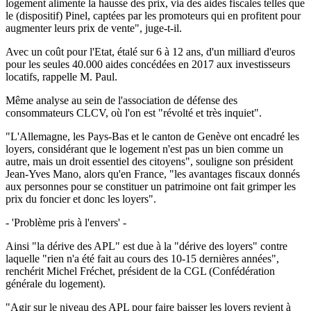
logement alimente la hausse des prix, via des aides fiscales telles que
le (dispositif) Pinel, captées par les promoteurs qui en profitent pour
augmenter leurs prix de vente", juge-t-il.
Avec un coût pour l'Etat, étalé sur 6 à 12 ans, d'un milliard d'euros
pour les seules 40.000 aides concédées en 2017 aux investisseurs
locatifs, rappelle M. Paul.
Même analyse au sein de l'association de défense des
consommateurs CLCV, où l'on est "révolté et très inquiet".
"L'Allemagne, les Pays-Bas et le canton de Genève ont encadré les
loyers, considérant que le logement n'est pas un bien comme un
autre, mais un droit essentiel des citoyens", souligne son président
Jean-Yves Mano, alors qu'en France, "les avantages fiscaux donnés
aux personnes pour se constituer un patrimoine ont fait grimper les
prix du foncier et donc les loyers".
- 'Problème pris à l'envers' -
Ainsi "la dérive des APL" est due à la "dérive des loyers" contre
laquelle "rien n'a été fait au cours des 10-15 dernières années",
renchérit Michel Fréchet, président de la CGL (Confédération
générale du logement).
"Agir sur le niveau des APL pour faire baisser les loyers revient à