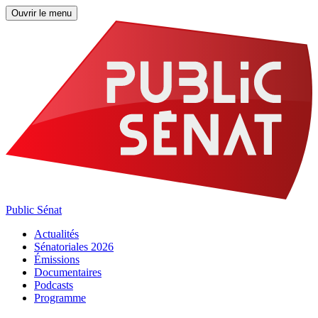
Ouvrir le menu
Public Sénat
Actualités
Sénatoriales 2026
Émissions
Documentaires
Podcasts
Programme