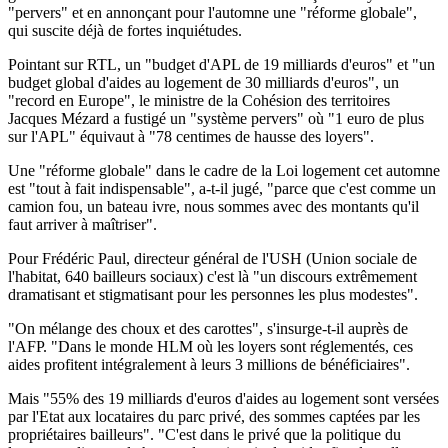
"pervers" et en annonçant pour l'automne une "réforme globale",
qui suscite déjà de fortes inquiétudes.
Pointant sur RTL, un "budget d'APL de 19 milliards d'euros" et "un
budget global d'aides au logement de 30 milliards d'euros", un
"record en Europe", le ministre de la Cohésion des territoires
Jacques Mézard a fustigé un "système pervers" où "1 euro de plus
sur l'APL" équivaut à "78 centimes de hausse des loyers".
Une "réforme globale" dans le cadre de la Loi logement cet automne
est "tout à fait indispensable", a-t-il jugé, "parce que c'est comme un
camion fou, un bateau ivre, nous sommes avec des montants qu'il
faut arriver à maîtriser".
Pour Frédéric Paul, directeur général de l'USH (Union sociale de
l'habitat, 640 bailleurs sociaux) c'est là "un discours extrêmement
dramatisant et stigmatisant pour les personnes les plus modestes".
"On mélange des choux et des carottes", s'insurge-t-il auprès de
l'AFP. "Dans le monde HLM où les loyers sont réglementés, ces
aides profitent intégralement à leurs 3 millions de bénéficiaires".
Mais "55% des 19 milliards d'euros d'aides au logement sont versées
par l'Etat aux locataires du parc privé, des sommes captées par les
propriétaires bailleurs". "C'est dans le privé que la politique du