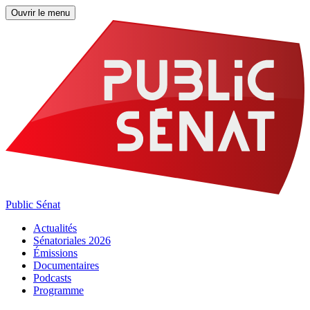
Ouvrir le menu
Public Sénat
Actualités
Sénatoriales 2026
Émissions
Documentaires
Podcasts
Programme