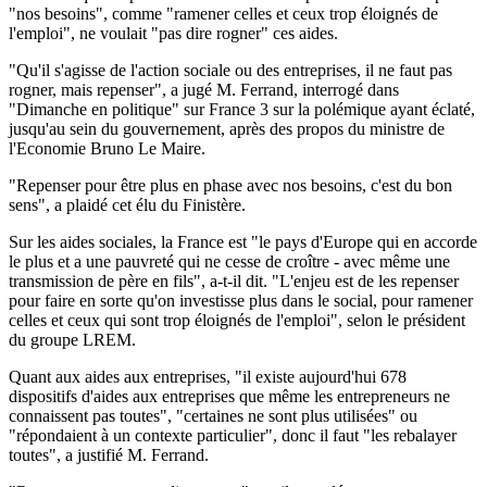
"nos besoins", comme "ramener celles et ceux trop éloignés de
l'emploi", ne voulait "pas dire rogner" ces aides.
"Qu'il s'agisse de l'action sociale ou des entreprises, il ne faut pas
rogner, mais repenser", a jugé M. Ferrand, interrogé dans
"Dimanche en politique" sur France 3 sur la polémique ayant éclaté,
jusqu'au sein du gouvernement, après des propos du ministre de
l'Economie Bruno Le Maire.
"Repenser pour être plus en phase avec nos besoins, c'est du bon
sens", a plaidé cet élu du Finistère.
Sur les aides sociales, la France est "le pays d'Europe qui en accorde
le plus et a une pauvreté qui ne cesse de croître - avec même une
transmission de père en fils", a-t-il dit. "L'enjeu est de les repenser
pour faire en sorte qu'on investisse plus dans le social, pour ramener
celles et ceux qui sont trop éloignés de l'emploi", selon le président
du groupe LREM.
Quant aux aides aux entreprises, "il existe aujourd'hui 678
dispositifs d'aides aux entreprises que même les entrepreneurs ne
connaissent pas toutes", "certaines ne sont plus utilisées" ou
"répondaient à un contexte particulier", donc il faut "les rebalayer
toutes", a justifié M. Ferrand.