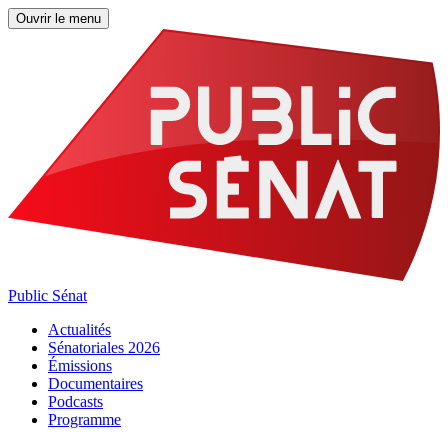
Ouvrir le menu
Public Sénat
Actualités
Sénatoriales 2026
Émissions
Documentaires
Podcasts
Programme