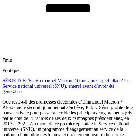
7min
Politique
SÉRIE D’ÉTÉ - Emmanuel Macron, 10 ans après, quel bilan ? Le
Service national universel (SNU), enterré avant d’avoir été
généralisé
Que reste-t-il des promesses électorales d’Emmanuel Macron ?
Alors que le second quinquennat s’achève, Public Sénat profite de la
pause estivale pour passer au crible les principaux engagements pris
par le chef de l’Etat lors de ses deux campagnes présidentielles, en
2017 et 2022. Au menu de ce premier épisode : le Service national
universel (SNU), un programme d’engagement au service de la
nation, à l’attention des jeunes, et directement inspiré du service