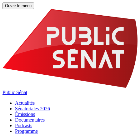
Ouvrir le menu
Public Sénat
Actualités
Sénatoriales 2026
Émissions
Documentaires
Podcasts
Programme