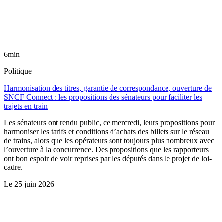
6min
Politique
Harmonisation des titres, garantie de correspondance, ouverture de
SNCF Connect : les propositions des sénateurs pour faciliter les
trajets en train
Les sénateurs ont rendu public, ce mercredi, leurs propositions pour
harmoniser les tarifs et conditions d’achats des billets sur le réseau
de trains, alors que les opérateurs sont toujours plus nombreux avec
l’ouverture à la concurrence. Des propositions que les rapporteurs
ont bon espoir de voir reprises par les députés dans le projet de loi-
cadre.
Le
25 juin 2026