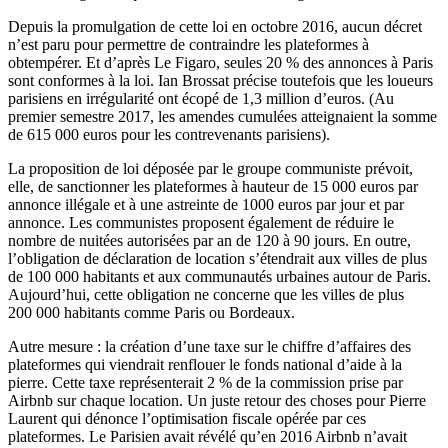
Depuis la promulgation de cette loi en octobre 2016, aucun décret
n’est paru pour permettre de contraindre les plateformes à
obtempérer. Et d’après
Le Figaro
, seules 20 % des annonces à Paris
sont conformes à la loi. Ian Brossat précise toutefois que les loueurs
parisiens en irrégularité ont écopé de 1,3 million d’euros. (Au
premier semestre 2017, les amendes cumulées atteignaient la somme
de 615 000 euros pour les contrevenants parisiens).
La proposition de loi déposée par le groupe communiste prévoit,
elle, de sanctionner les plateformes à hauteur de 15 000 euros par
annonce illégale et à une astreinte de 1000 euros par jour et par
annonce. Les communistes proposent également de réduire le
nombre de nuitées autorisées par an de 120 à 90 jours. En outre,
l’obligation de déclaration de location s’étendrait aux villes de plus
de 100 000 habitants et aux communautés urbaines autour de Paris.
Aujourd’hui, cette obligation ne concerne que les villes de plus
200 000 habitants comme Paris ou Bordeaux.
Autre mesure : la création d’une taxe sur le chiffre d’affaires des
plateformes qui viendrait renflouer le fonds national d’aide à la
pierre. Cette taxe représenterait 2 % de la commission prise par
Airbnb sur chaque location. Un juste retour des choses pour Pierre
Laurent qui dénonce l’optimisation fiscale opérée par ces
plateformes.
Le Parisien
avait révélé qu’en 2016 Airbnb n’avait