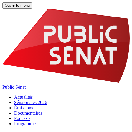
Ouvrir le menu
Public Sénat
Actualités
Sénatoriales 2026
Émissions
Documentaires
Podcasts
Programme