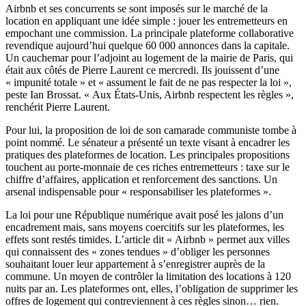
Airbnb et ses concurrents se sont imposés sur le marché de la
location en appliquant une idée simple : jouer les entremetteurs en
empochant une commission. La principale plateforme collaborative
revendique aujourd’hui quelque 60 000 annonces dans la capitale.
Un cauchemar pour l’adjoint au logement de la mairie de Paris, qui
était aux côtés de Pierre Laurent ce mercredi. Ils jouissent d’une
« impunité totale » et « assument le fait de ne pas respecter la loi »,
peste Ian Brossat. « Aux États-Unis, Airbnb respectent les règles »,
renchérit Pierre Laurent.
Pour lui, la proposition de loi de son camarade communiste tombe à
point nommé. Le sénateur a présenté un texte visant à encadrer les
pratiques des plateformes de location. Les principales propositions
touchent au porte-monnaie de ces riches entremetteurs : taxe sur le
chiffre d’affaires, application et renforcement des sanctions. Un
arsenal indispensable pour « responsabiliser les plateformes ».
La loi pour une République numérique
avait posé les jalons d’un
encadrement mais, sans moyens coercitifs sur les plateformes, les
effets sont restés timides. L’article dit « Airbnb » permet aux villes
qui connaissent des « zones tendues » d’obliger les personnes
souhaitant louer leur appartement à s’enregistrer auprès de la
commune. Un moyen de contrôler la limitation des locations à 120
nuits par an. Les plateformes ont, elles, l’obligation de supprimer les
offres de logement qui contreviennent à ces règles sinon… rien.