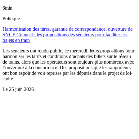
6min
Politique
Harmonisation des titres, garantie de correspondance, ouverture de
SNCF Connect : les propositions des sénateurs pour faciliter les
trajets en train
Les sénateurs ont rendu public, ce mercredi, leurs propositions pour
harmoniser les tarifs et conditions d’achats des billets sur le réseau
de trains, alors que les opérateurs sont toujours plus nombreux avec
l’ouverture à la concurrence. Des propositions que les rapporteurs
ont bon espoir de voir reprises par les députés dans le projet de loi-
cadre.
Le
25 juin 2026