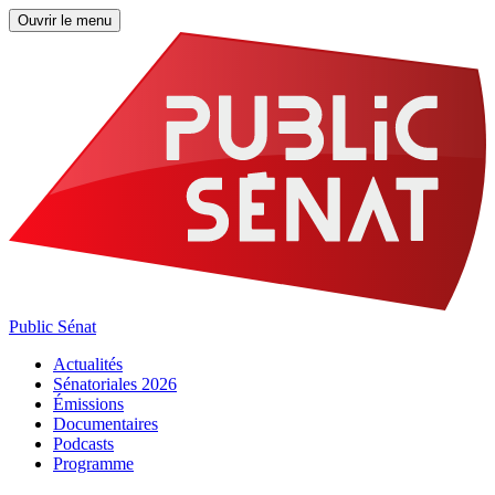
Ouvrir le menu
Public Sénat
Actualités
Sénatoriales 2026
Émissions
Documentaires
Podcasts
Programme