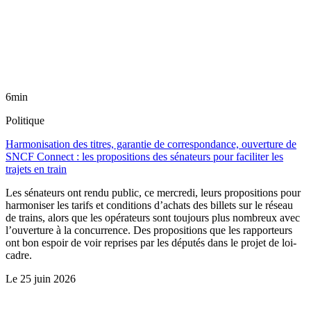
6min
Politique
Harmonisation des titres, garantie de correspondance, ouverture de
SNCF Connect : les propositions des sénateurs pour faciliter les
trajets en train
Les sénateurs ont rendu public, ce mercredi, leurs propositions pour
harmoniser les tarifs et conditions d’achats des billets sur le réseau
de trains, alors que les opérateurs sont toujours plus nombreux avec
l’ouverture à la concurrence. Des propositions que les rapporteurs
ont bon espoir de voir reprises par les députés dans le projet de loi-
cadre.
Le
25 juin 2026