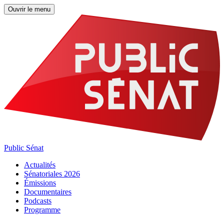
Ouvrir le menu
Public Sénat
Actualités
Sénatoriales 2026
Émissions
Documentaires
Podcasts
Programme