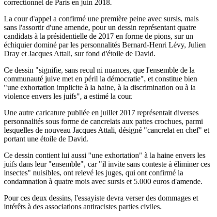
correctionnel de Paris en juin 2018.
La cour d'appel a confirmé une première peine avec sursis, mais
sans l'assortir d'une amende, pour un dessin représentant quatre
candidats à la présidentielle de 2017 en forme de pions, sur un
échiquier dominé par les personnalités Bernard-Henri Lévy, Julien
Dray et Jacques Attali, sur fond d'étoile de David.
Ce dessin "signifie, sans recul ni nuances, que l'ensemble de la
communauté juive met en péril la démocratie", et constitue bien
"une exhortation implicite à la haine, à la discrimination ou à la
violence envers les juifs", a estimé la cour.
Une autre caricature publiée en juillet 2017 représentait diverses
personnalités sous forme de cancrelats aux pattes crochues, parmi
lesquelles de nouveau Jacques Attali, désigné "cancrelat en chef" et
portant une étoile de David.
Ce dessin contient lui aussi "une exhortation" à la haine envers les
juifs dans leur "ensemble", car "il invite sans conteste à éliminer ces
insectes" nuisibles, ont relevé les juges, qui ont confirmé la
condamnation à quatre mois avec sursis et 5.000 euros d'amende.
Pour ces deux dessins, l'essayiste devra verser des dommages et
intérêts à des associations antiracistes parties civiles.