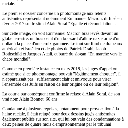
raciale.
Le premier dossier concerne un photomontage aux relents
antisémites représentant notamment Emmanuel Macron, diffusé en
février 2017 sur le site d'Alain Soral "Egalité et réconciliation".
Sur cette image, on voit Emmanuel Macron bras levés devant un
globe terrestre, un bras ceint d'un brassard d'allure nazie orné d'un
dollar à la place d'une croix gammée. Le tout sur fond de drapeaux
américain et israélien et de photos de Patrick Drahi, Jacob
Rothschild et Jacques Attali, et barré du slogan "En marche vers le
chaos mondial".
Comme en première instance en mars 2018, les juges d'appel ont
estimé que si ce photomontage pouvait "légitimement choquer", il
n'apparaissait pas "suffisamment clair et univoque pour viser
l'ensemble des Juifs en raison de leur origine ou de leur religion".
La cour a par conséquent confirmé la relaxe d'Alain Soral, de son
vrai nom Alain Bonnet, 60 ans.
Condamné à plusieurs reprises, notamment pour provocation à la
haine raciale, il était rejugé pour deux dessins jugés antisémites
également publiés sur son site, qui lui ont valu des condamnations à
deux peines de quatre mois d'emprisonnement par le tribunal