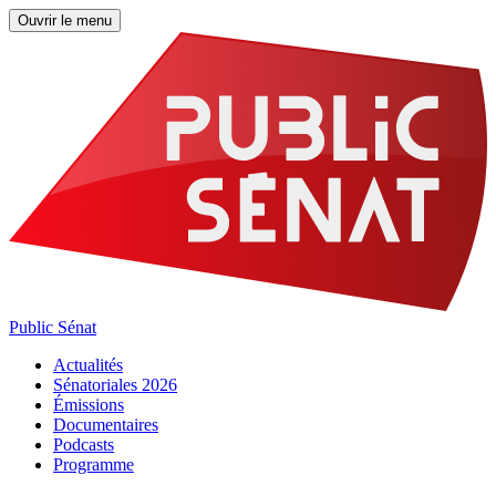
Ouvrir le menu
Public Sénat
Actualités
Sénatoriales 2026
Émissions
Documentaires
Podcasts
Programme