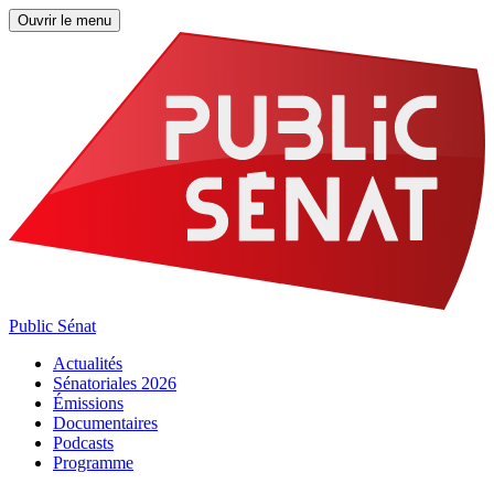
Ouvrir le menu
Public Sénat
Actualités
Sénatoriales 2026
Émissions
Documentaires
Podcasts
Programme