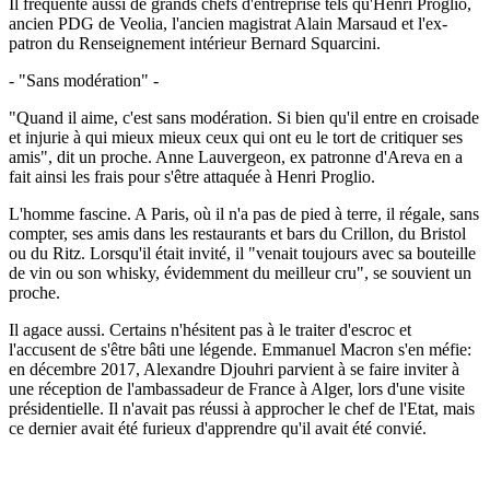
Il fréquente aussi de grands chefs d'entreprise tels qu'Henri Proglio,
ancien PDG de Veolia, l'ancien magistrat Alain Marsaud et l'ex-
patron du Renseignement intérieur Bernard Squarcini.
- "Sans modération" -
"Quand il aime, c'est sans modération. Si bien qu'il entre en croisade
et injurie à qui mieux mieux ceux qui ont eu le tort de critiquer ses
amis", dit un proche. Anne Lauvergeon, ex patronne d'Areva en a
fait ainsi les frais pour s'être attaquée à Henri Proglio.
L'homme fascine. A Paris, où il n'a pas de pied à terre, il régale, sans
compter, ses amis dans les restaurants et bars du Crillon, du Bristol
ou du Ritz. Lorsqu'il était invité, il "venait toujours avec sa bouteille
de vin ou son whisky, évidemment du meilleur cru", se souvient un
proche.
Il agace aussi. Certains n'hésitent pas à le traiter d'escroc et
l'accusent de s'être bâti une légende. Emmanuel Macron s'en méfie:
en décembre 2017, Alexandre Djouhri parvient à se faire inviter à
une réception de l'ambassadeur de France à Alger, lors d'une visite
présidentielle. Il n'avait pas réussi à approcher le chef de l'Etat, mais
ce dernier avait été furieux d'apprendre qu'il avait été convié.