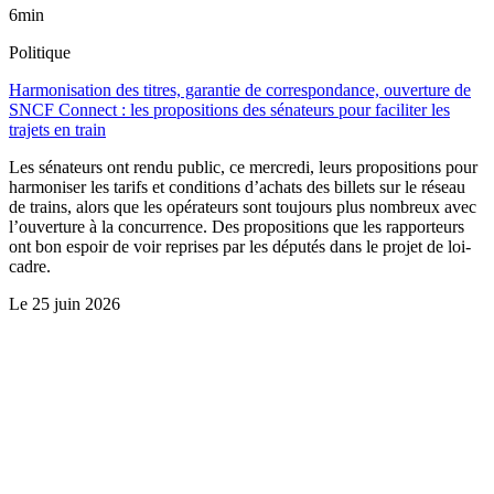
6min
Politique
Harmonisation des titres, garantie de correspondance, ouverture de
SNCF Connect : les propositions des sénateurs pour faciliter les
trajets en train
Les sénateurs ont rendu public, ce mercredi, leurs propositions pour
harmoniser les tarifs et conditions d’achats des billets sur le réseau
de trains, alors que les opérateurs sont toujours plus nombreux avec
l’ouverture à la concurrence. Des propositions que les rapporteurs
ont bon espoir de voir reprises par les députés dans le projet de loi-
cadre.
Le
25 juin 2026