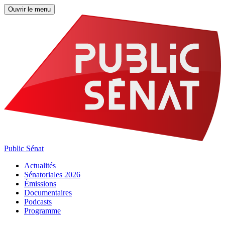
Ouvrir le menu
Public Sénat
Actualités
Sénatoriales 2026
Émissions
Documentaires
Podcasts
Programme