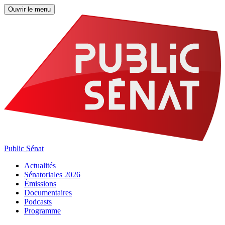
Ouvrir le menu
Public Sénat
Actualités
Sénatoriales 2026
Émissions
Documentaires
Podcasts
Programme