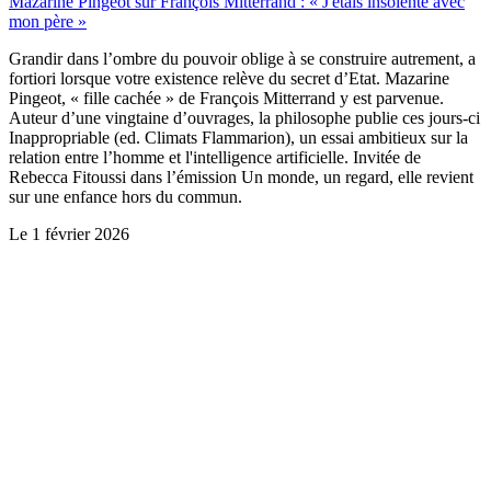
Mazarine Pingeot sur François Mitterrand : « J'étais insolente avec
mon père »
Grandir dans l’ombre du pouvoir oblige à se construire autrement, a
fortiori lorsque votre existence relève du secret d’Etat. Mazarine
Pingeot, « fille cachée » de François Mitterrand y est parvenue.
Auteur d’une vingtaine d’ouvrages, la philosophe publie ces jours-ci
Inappropriable (ed. Climats Flammarion), un essai ambitieux sur la
relation entre l’homme et l'intelligence artificielle. Invitée de
Rebecca Fitoussi dans l’émission Un monde, un regard, elle revient
sur une enfance hors du commun.
Le
1 février 2026