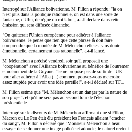
Interrogé sur l'Alliance bolivarienne, M. Fillon a répondu: "là on
n'est plus dans la politique rationnelle, on est dans une sorte de
fantasme, d'Ubu, de règne du roi Ubu", a-t-il déclaré dans cette
émission qui sera diffusée dimanche.
"On quitterait l'Union européenne pour adhérer à l'alliance
bolivarienne. Je pense que rien que cette phrase là doit faire
comprendre que la montée de M. Mélenchon elle est sans doute
émotionnelle, certainement pas rationnelle", a-t-il lancé.
M. Mélenchon a précisé vendredi soir qu'il proposait une
"coopération" avec l'Alliance bolivarienne au bénéfice de l'outremer,
et notamment de la Guyane. "Je ne propose pas de sortir de l'UE
pour aller adhérer à l'Alba (...) comment pouvez-vous me croire
assez stupide pour avoir une idée pareille!", a-t-il déclaré sur TF1.
M. Fillon estime que "M. Mélenchon est un danger par la nature de
son projet", et qu'il ne sera pas au second tour de l'élection
présidentielle.
Interrogé sur le discours de M. Mélenchon affirmant que si Fillon,
Macron ou Le Pen était élu président les Français allaient "cracher
du sang", M. Fillon a déclaré que "Monsieur Mélenchon a beau
essayer de se donner une image policée et adoucie, le naturel revient