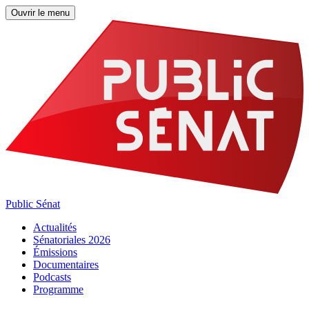
Ouvrir le menu
Public Sénat
Actualités
Sénatoriales 2026
Émissions
Documentaires
Podcasts
Programme