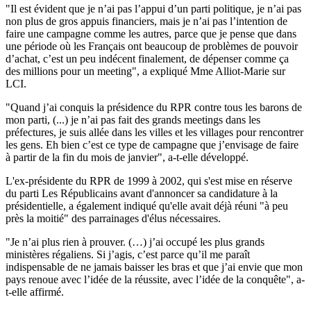
"Il est évident que je n’ai pas l’appui d’un parti politique, je n’ai pas
non plus de gros appuis financiers, mais je n’ai pas l’intention de
faire une campagne comme les autres, parce que je pense que dans
une période où les Français ont beaucoup de problèmes de pouvoir
d’achat, c’est un peu indécent finalement, de dépenser comme ça
des millions pour un meeting", a expliqué Mme Alliot-Marie sur
LCI.
"Quand j’ai conquis la présidence du RPR contre tous les barons de
mon parti, (...) je n’ai pas fait des grands meetings dans les
préfectures, je suis allée dans les villes et les villages pour rencontrer
les gens. Eh bien c’est ce type de campagne que j’envisage de faire
à partir de la fin du mois de janvier", a-t-elle développé.
L'ex-présidente du RPR de 1999 à 2002, qui s'est mise en réserve
du parti Les Républicains avant d'annoncer sa candidature à la
présidentielle, a également indiqué qu'elle avait déjà réuni "à peu
près la moitié" des parrainages d'élus nécessaires.
"Je n’ai plus rien à prouver. (…) j’ai occupé les plus grands
ministères régaliens. Si j’agis, c’est parce qu’il me paraît
indispensable de ne jamais baisser les bras et que j’ai envie que mon
pays renoue avec l’idée de la réussite, avec l’idée de la conquête", a-
t-elle affirmé.