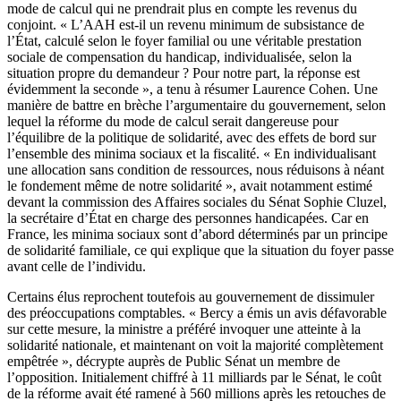
mode de calcul qui ne prendrait plus en compte les revenus du
conjoint. « L’AAH est-il un revenu minimum de subsistance de
l’État, calculé selon le foyer familial ou une véritable prestation
sociale de compensation du handicap, individualisée, selon la
situation propre du demandeur ? Pour notre part, la réponse est
évidemment la seconde », a tenu à résumer Laurence Cohen. Une
manière de battre en brèche l’argumentaire du gouvernement, selon
lequel la réforme du mode de calcul serait dangereuse pour
l’équilibre de la politique de solidarité, avec des effets de bord sur
l’ensemble des minima sociaux et la fiscalité. « En individualisant
une allocation sans condition de ressources, nous réduisons à néant
le fondement même de notre solidarité »,
avait notamment estimé
devant la commission des Affaires sociales du Sénat Sophie Cluzel,
la secrétaire d’État en charge des personnes handicapées
. Car en
France, les minima sociaux sont d’abord déterminés par un principe
de solidarité familiale, ce qui explique que la situation du foyer passe
avant celle de l’individu.
Certains élus reprochent toutefois au gouvernement de dissimuler
des préoccupations comptables. « Bercy a émis un avis défavorable
sur cette mesure, la ministre a préféré invoquer une atteinte à la
solidarité nationale, et maintenant on voit la majorité complètement
empêtrée », décrypte auprès de Public Sénat un membre de
l’opposition. Initialement chiffré à 11 milliards par le Sénat, le coût
de la réforme avait été ramené à 560 millions après les retouches de