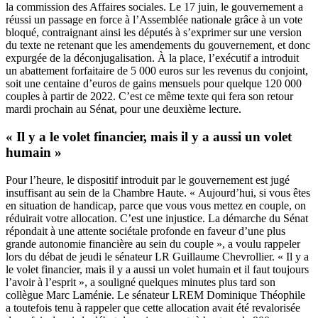
la commission des Affaires sociales. Le 17 juin,
le gouvernement a
réussi un passage en force à l’Assemblée nationale grâce à un vote
bloqué
, contraignant ainsi les députés à s’exprimer sur une version
du texte ne retenant que les amendements du gouvernement, et donc
expurgée de la déconjugalisation. À la place, l’exécutif a introduit
un abattement forfaitaire de 5 000 euros sur les revenus du conjoint,
soit une centaine d’euros de gains mensuels pour quelque 120 000
couples à partir de 2022. C’est ce même texte qui fera son retour
mardi prochain au Sénat, pour une deuxième lecture.
« Il y a le volet financier, mais il y a aussi un volet
humain »
Pour l’heure, le dispositif introduit par le gouvernement est jugé
insuffisant au sein de la Chambre Haute. « Aujourd’hui, si vous êtes
en situation de handicap, parce que vous vous mettez en couple, on
réduirait votre allocation. C’est une injustice. La démarche du Sénat
répondait à une attente sociétale profonde en faveur d’une plus
grande autonomie financière au sein du couple », a voulu rappeler
lors du débat de jeudi le sénateur LR Guillaume Chevrollier. « Il y a
le volet financier, mais il y a aussi un volet humain et il faut toujours
l’avoir à l’esprit », a souligné quelques minutes plus tard son
collègue Marc Laménie.
Le sénateur LREM Dominique Théophile
a toutefois tenu à rappeler que cette allocation avait été revalorisée