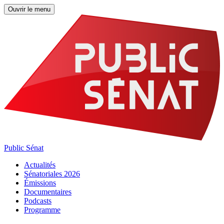
Ouvrir le menu
Public Sénat
Actualités
Sénatoriales 2026
Émissions
Documentaires
Podcasts
Programme