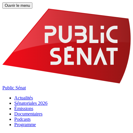
Ouvrir le menu
Public Sénat
Actualités
Sénatoriales 2026
Émissions
Documentaires
Podcasts
Programme