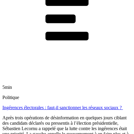
5min
Politique
Ingérences électorales : faut-il sanctionner les réseaux sociaux ?
Après trois opérations de désinformation en quelques jours ciblant
des candidats déclarés ou pressentis à l’élection présidentielle,
Sébastien Lecornu a rappelé que la lutte contre les ingérences était
une priorité. La gauche appelle le gouvernement à en faire plus et à