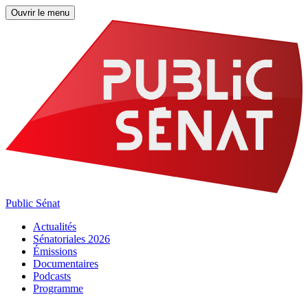
Ouvrir le menu
Public Sénat
Actualités
Sénatoriales 2026
Émissions
Documentaires
Podcasts
Programme